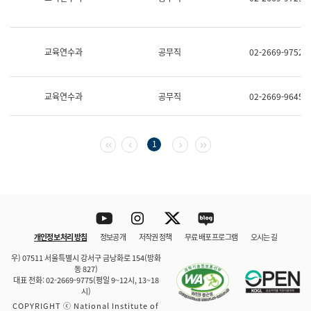
보
과
한
국
교육연수과
공무직
02-2669-9752
어
진
흥
과
교육연수과
공무직
02-2669-9645
수
어
점
자
첫 페이지
이전 페이지
다음 페이지
마지막 페이지
1
진
흥
과
Youtube
Instagram
Twitter
blog
개인정보 처리 방침
정보공개
저작권 정책
무료 배포 프로그램
오시는 길
바로 가기
문체부와 소속기관
우) 07511 서울특별시 강서구 금낭화로 154(방화
동 827)
대표 전화: 02-2669-9775(평일 9~12시, 13~18
시)
COPYRIGHT ⓒ National Institute of