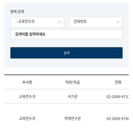
립
국
F
항목 검색
어
o
원
- 교육연수과
전화번호
r
조
m
직
도
국
어
원
원
장
기
획
연
수
부서명
직위/직급
전화
부
기
조
획
교육연수과
서기관
02-2669-9731
직
운
및
영
업
과
무
공
소
공
교육연수과
학예연구관
02-2669-9740
개
언
(부
어
서
과