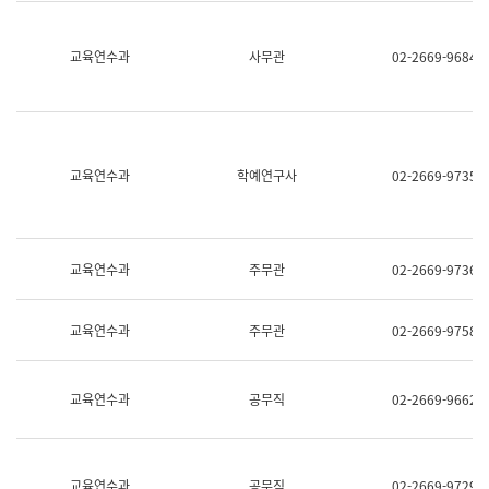
명,
교
직
육
위/
연
교육연수과
사무관
02-2669-9684
직
수
급,
과
전
어
화,
문
담
연
당
구
교육연수과
학예연구사
02-2669-9735
업
실
무)
어
문
연
구
교육연수과
주무관
02-2669-9736
과
어
문
교육연수과
주무관
02-2669-9758
연
구
과
(사
교육연수과
공무직
02-2669-9662
전
팀)
언
어
정
교육연수과
공무직
02-2669-9729