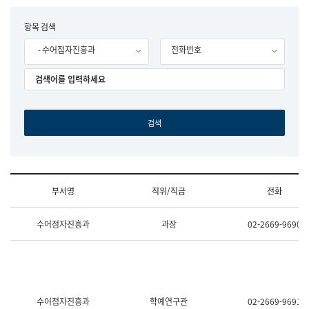
립
국
F
항목 검색
어
o
원
- 수어점자진흥과
전화번호
r
조
m
직
도
국
어
원
원
장
기
획
연
수
부서명
직위/직급
전화
부
기
조
획
수어점자진흥과
과장
02-2669-9690
직
운
및
영
업
과
무
공
소
공
개
언
(부
어
수어점자진흥과
학예연구관
02-2669-9691
서
과