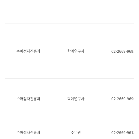
명,
교
직
육
위/
연
직
수
급,
과
전
어
화,
문
담
연
당
구
수어점자진흥과
학예연구사
02-2669-9698
업
실
무)
어
문
연
구
과
어
문
연
수어점자진흥과
학예연구사
02-2669-9696
구
과
(사
전
팀)
언
어
수어점자진흥과
주무관
02-2669-9613
정