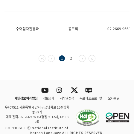
수어점자진흥과
공무직
02-2669-9661
첫 페이지
이전 페이지
다음 페이지
마지막 페이지
1
2
Youtube
Instagram
Twitter
blog
개인정보 처리 방침
정보공개
저작권 정책
무료 배포 프로그램
오시는 길
바로 가기
문체부와 소속기관
우) 07511 서울특별시 강서구 금낭화로 154(방화
동 827)
대표 전화: 02-2669-9775(평일 9~12시, 13~18
시)
COPYRIGHT ⓒ National Institute of
Korean Language ALL RIGHTS RESERVED.