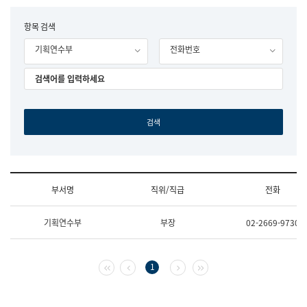
립
국
F
항목 검색
어
o
원
기획연수부
전화번호
r
조
m
직
도
국
어
원
원
장
기
획
연
수
부서명
직위/직급
전화
부
기
조
획
기획연수부
부장
02-2669-9730
직
운
및
영
업
과
무
공
첫 페이지
이전 페이지
다음 페이지
마지막 페이지
1
소
공
개
언
(부
어
서
과