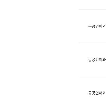
(부
획
서
운
명,
영
직
과
위/
공공언어과
공
직
공
급,
언
전
어
화,
과
담
교
공공언어과
당
육
업
연
무)
수
과
어
문
공공언어과
연
구