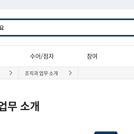
수어/점자
참여
조직과 업무 소개
바로가기
바로가기
업무 소개