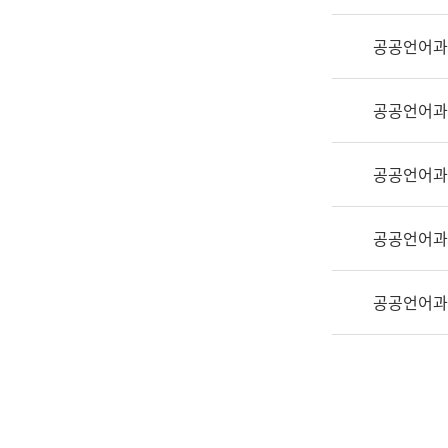
실
어
공공언어과
문
연
구
공공언어과
과
어
문
공공언어과
연
구
공공언어과
과
(사
전
공공언어과
팀)
언
어
정
보
과