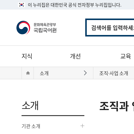
이 누리집은 대한민국 공식 전자정부 누리집입니다.
통
합
검
색
주
지식
개선
교육
메
뉴
현
Home
소개
조직·사업 소개
바로가기
재
위
치:
소개
조직과 
기관 소개