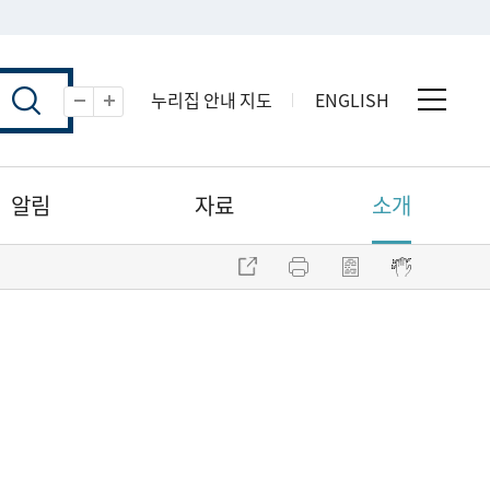
누리집 안내 지도
ENGLISH
전체 
축소
확대
알림
자료
소개
주소 복사
프린트
점자파일 내려받기
점자뷰어 보