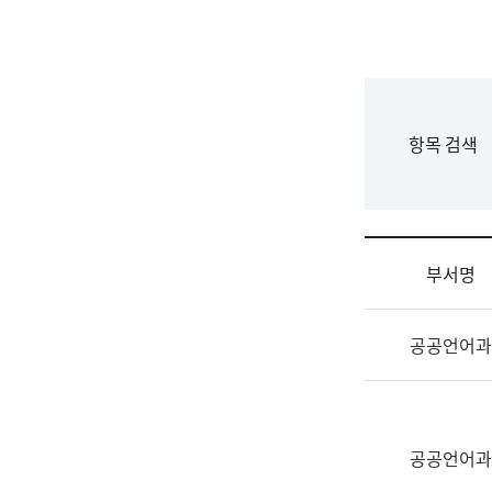
국
립
국
어
원
F
항목 검색
조
o
직
r
도
m
국
어
부서명
원
원
조
장
공공언어과
직
기
및
획
업
연
무
수
소
공공언어과
부
개
기