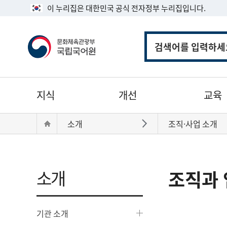
이 누리집은 대한민국 공식 전자정부 누리집입니다.
통
합
검
색
주
지식
개선
교육
메
뉴
현
Home
소개
조직·사업 소개
바로가기
재
위
치:
소개
조직과 
기관 소개