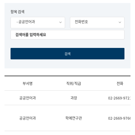
립
국
F
항목 검색
어
o
원
- 공공언어과
전화번호
r
조
m
직
도
국
어
원
원
장
기
획
연
수
부서명
직위/직급
전화
부
기
조
획
공공언어과
과장
02-2669-9721
직
운
및
영
업
과
무
공
공공언어과
학예연구관
02-2669-9766
소
공
개
언
(부
어
서
과