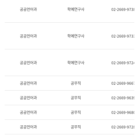
명,
교
공공언어과
학예연구사
02-2669-9738
직
육
위/
연
직
수
급,
과
전
어
공공언어과
학예연구사
02-2669-9733
화,
문
담
연
당
구
업
실
무)
어
공공언어과
학예연구사
02-2669-9724
문
연
구
과
공공언어과
공무직
02-2669-9667
어
문
연
공공언어과
공무직
02-2669-9639
구
과
(사
공공언어과
공무직
02-2669-9680
전
팀)
언
공공언어과
공무직
02-2669-9728
어
정