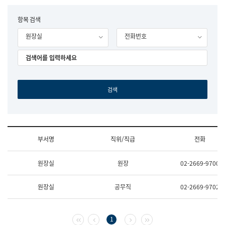
립
국
F
항목 검색
어
o
원
원장실
전화번호
r
조
m
직
도
국
어
원
원
장
기
획
연
수
부서명
직위/직급
전화
부
기
조
획
원장실
원장
02-2669-9700
직
운
및
영
업
과
원장실
공무직
02-2669-9702
무
공
소
공
개
언
(부
어
첫 페이지
이전 페이지
다음 페이지
마지막 페이지
1
서
과