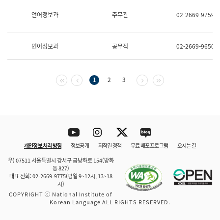
보
과
언어정보과
주무관
02-2669-9759
한
국
어
언어정보과
공무직
02-2669-9650
진
흥
과
수
첫 페이지
이전 페이지
다음 페이지
마지막 페이지
1
2
3
어
점
자
진
흥
과
Youtube
Instagram
Twitter
blog
개인정보 처리 방침
정보공개
저작권 정책
무료 배포 프로그램
오시는 길
바로 가기
문체부와 소속기관
우) 07511 서울특별시 강서구 금낭화로 154(방화
동 827)
대표 전화: 02-2669-9775(평일 9~12시, 13~18
시)
COPYRIGHT ⓒ National Institute of
Korean Language ALL RIGHTS RESERVED.