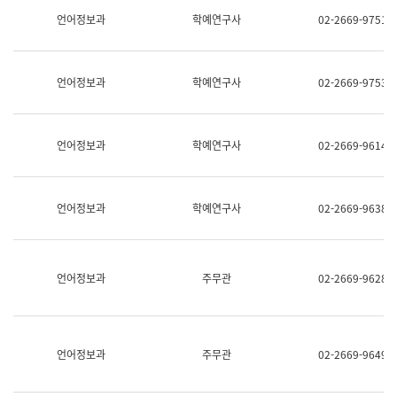
명,
교
언어정보과
학예연구사
02-2669-9751
직
육
위/
연
직
수
급,
과
언어정보과
학예연구사
02-2669-9753
전
어
화,
문
담
연
당
구
언어정보과
학예연구사
02-2669-9614
업
실
무)
어
문
연
언어정보과
학예연구사
02-2669-9638
구
과
어
문
연
언어정보과
주무관
02-2669-9628
구
과
(사
전
팀)
언어정보과
주무관
02-2669-9649
언
어
정