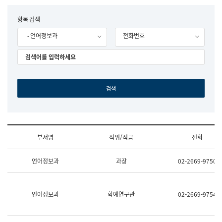
립
국
F
항목 검색
어
o
원
- 언어정보과
전화번호
r
조
m
직
도
국
어
원
원
장
기
획
연
수
부서명
직위/직급
전화
부
기
조
획
언어정보과
과장
02-2669-9750
직
운
및
영
업
과
무
공
언어정보과
학예연구관
02-2669-9754
소
공
개
언
(부
어
서
과