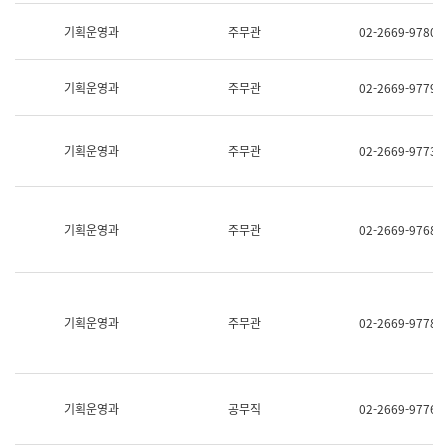
명,
교
직
기획운영과
주무관
02-2669-9780
육
위/
연
직
수
급,
과
기획운영과
주무관
02-2669-9779
전
어
화,
문
담
연
당
기획운영과
주무관
02-2669-9773
구
업
실
무)
어
문
연
기획운영과
주무관
02-2669-9768
구
과
어
문
연
구
기획운영과
주무관
02-2669-9778
과
(사
전
팀)
언
기획운영과
공무직
02-2669-9776
어
정