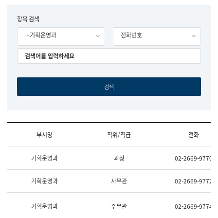
립
국
F
항목 검색
어
o
원
- 기획운영과
전화번호
r
조
m
직
도
국
어
원
원
장
기
획
연
수
부서명
직위/직급
전화
부
기
조
획
기획운영과
과장
02-2669-9770
직
운
및
영
업
과
기획운영과
사무관
02-2669-9772
무
공
소
공
개
언
기획운영과
주무관
02-2669-9774
(부
어
서
과