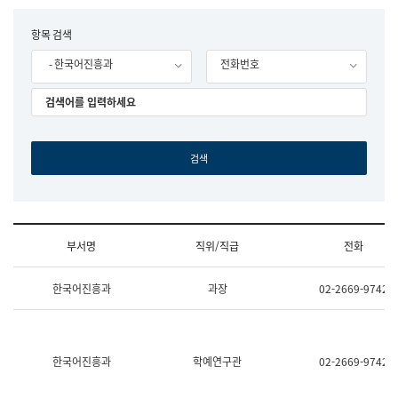
립
국
F
항목 검색
어
o
원
- 한국어진흥과
전화번호
r
조
m
직
도
국
어
원
원
장
기
획
연
수
부서명
직위/직급
전화
부
기
조
획
한국어진흥과
과장
02-2669-9742
직
운
및
영
업
과
무
공
소
공
한국어진흥과
학예연구관
02-2669-9742
개
언
(부
어
서
과