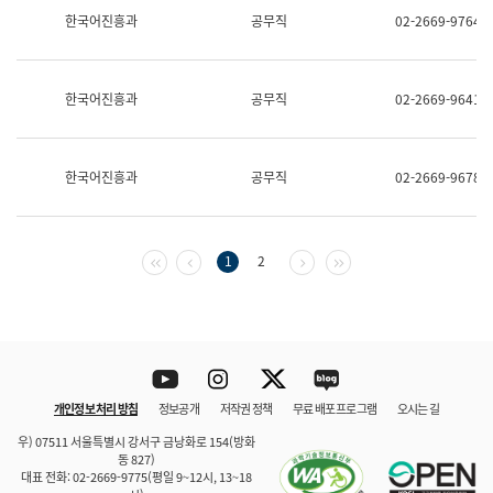
보
한국어진흥과
공무직
02-2669-9764
과
한
국
어
한국어진흥과
공무직
02-2669-9641
진
흥
과
수
한국어진흥과
공무직
02-2669-9678
어
점
자
진
흥
첫 페이지
이전 페이지
다음 페이지
마지막 페이지
1
2
과
Youtube
Instagram
Twitter
blog
개인정보 처리 방침
정보공개
저작권 정책
무료 배포 프로그램
오시는 길
바로 가기
문체부와 소속기관
우) 07511 서울특별시 강서구 금낭화로 154(방화
동 827)
대표 전화: 02-2669-9775(평일 9~12시, 13~18