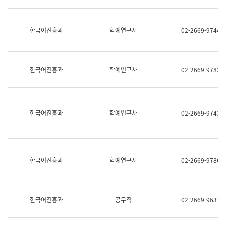
명,
교
직
육
위/
연
한국어진흥과
학예연구사
02-2669-9744
직
수
급,
과
전
어
화,
문
담
연
한국어진흥과
학예연구사
02-2669-9782
당
구
업
실
무)
어
문
연
한국어진흥과
학예연구사
02-2669-9743
구
과
어
문
연
한국어진흥과
학예연구사
02-2669-9786
구
과
(사
전
팀)
한국어진흥과
공무직
02-2669-9631
언
어
정