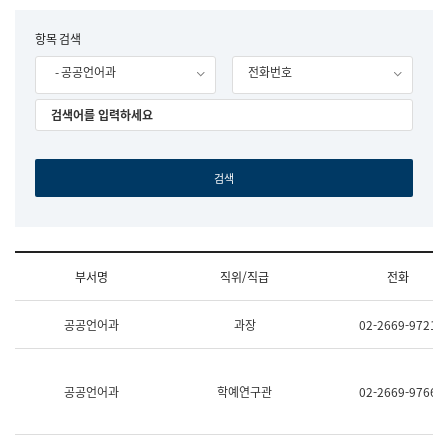
립
국
F
항목 검색
어
o
원
- 공공언어과
전화번호
r
조
m
직
도
국
어
원
원
장
기
획
연
수
부서명
직위/직급
전화
부
기
조
획
공공언어과
과장
02-2669-9721
직
운
및
영
업
과
무
공
공공언어과
학예연구관
02-2669-9766
소
공
개
언
(부
어
서
과