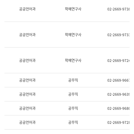
명,
교
공공언어과
학예연구사
02-2669-9738
직
육
위/
연
직
수
급,
과
전
어
공공언어과
학예연구사
02-2669-9733
화,
문
담
연
당
구
업
실
무)
어
공공언어과
학예연구사
02-2669-9724
문
연
구
과
공공언어과
공무직
02-2669-9667
어
문
연
공공언어과
공무직
02-2669-9639
구
과
(사
공공언어과
공무직
02-2669-9680
전
팀)
언
공공언어과
공무직
02-2669-9728
어
정