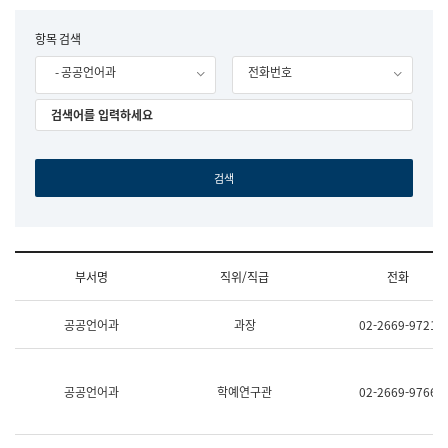
립
국
F
항목 검색
어
o
원
- 공공언어과
전화번호
r
조
m
직
도
국
어
원
원
장
기
획
연
수
부서명
직위/직급
전화
부
기
조
획
공공언어과
과장
02-2669-9721
직
운
및
영
업
과
무
공
공공언어과
학예연구관
02-2669-9766
소
공
개
언
(부
어
서
과