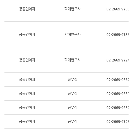
명,
교
공공언어과
학예연구사
02-2669-9738
직
육
위/
연
직
수
급,
과
전
어
공공언어과
학예연구사
02-2669-9733
화,
문
담
연
당
구
업
실
무)
어
공공언어과
학예연구사
02-2669-9724
문
연
구
과
공공언어과
공무직
02-2669-9667
어
문
연
공공언어과
공무직
02-2669-9639
구
과
(사
공공언어과
공무직
02-2669-9680
전
팀)
언
공공언어과
공무직
02-2669-9728
어
정