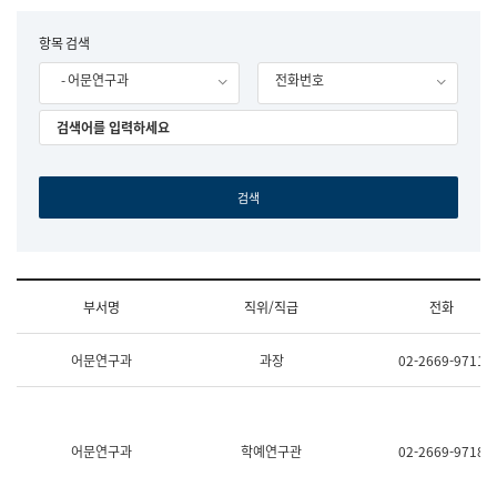
립
국
F
항목 검색
어
o
원
- 어문연구과
전화번호
r
조
m
직
도
국
어
원
원
장
기
획
연
수
부서명
직위/직급
전화
부
기
조
획
어문연구과
과장
02-2669-9711
직
운
및
영
업
과
무
공
소
공
어문연구과
학예연구관
02-2669-9718
개
언
(부
어
서
과