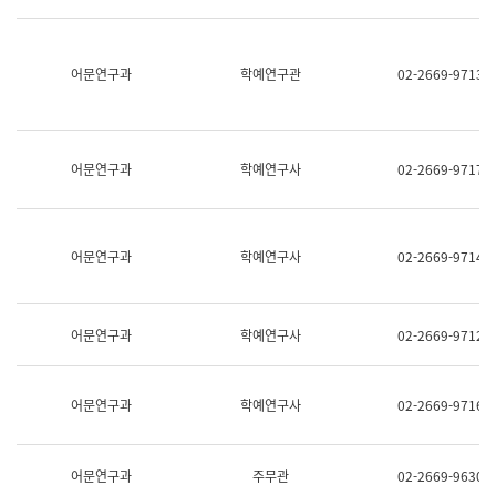
명,
교
직
육
위/
연
직
어문연구과
학예연구관
02-2669-9713
수
급,
과
전
어
화,
문
담
연
당
구
어문연구과
학예연구사
02-2669-9717
업
실
무)
어
문
연
어문연구과
학예연구사
02-2669-9714
구
과
어
문
어문연구과
학예연구사
02-2669-9712
연
구
과
(사
어문연구과
학예연구사
02-2669-9716
전
팀)
언
어
어문연구과
주무관
02-2669-9630
정