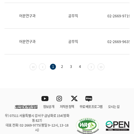
보
과
한
어문연구과
공무직
02-2669-9719
국
어
진
흥
과
어문연구과
공무직
02-2669-9635
수
어
점
자
진
첫 페이지
이전 페이지
다음 페이지
마지막 페이지
1
2
3
4
흥
과
Youtube
Instagram
Twitter
blog
개인정보 처리 방침
정보공개
저작권 정책
무료 배포 프로그램
오시는 길
바로 가기
문체부와 소속기관
우) 07511 서울특별시 강서구 금낭화로 154(방화
동 827)
대표 전화: 02-2669-9775(평일 9~12시, 13~18
시)