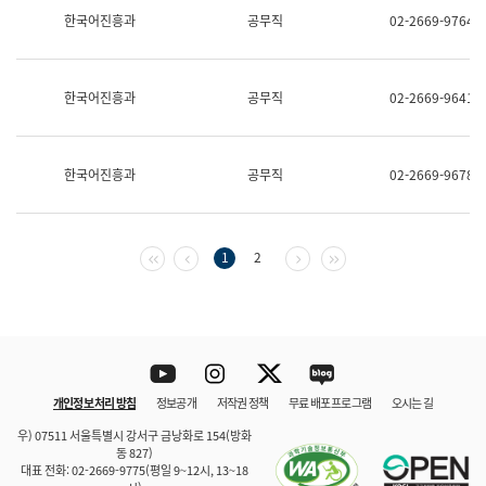
보
한국어진흥과
공무직
02-2669-9764
과
한
국
어
한국어진흥과
공무직
02-2669-9641
진
흥
과
수
한국어진흥과
공무직
02-2669-9678
어
점
자
진
흥
첫 페이지
이전 페이지
다음 페이지
마지막 페이지
1
2
과
Youtube
Instagram
Twitter
blog
개인정보 처리 방침
정보공개
저작권 정책
무료 배포 프로그램
오시는 길
바로 가기
문체부와 소속기관
우) 07511 서울특별시 강서구 금낭화로 154(방화
동 827)
대표 전화: 02-2669-9775(평일 9~12시, 13~18