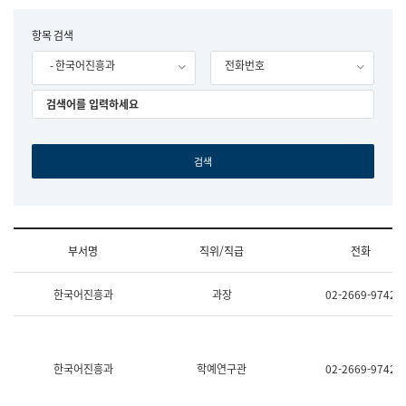
립
국
F
항목 검색
어
o
원
- 한국어진흥과
전화번호
r
조
m
직
도
국
어
원
원
장
기
획
연
수
부서명
직위/직급
전화
부
기
조
획
한국어진흥과
과장
02-2669-9742
직
운
및
영
업
과
무
공
소
공
한국어진흥과
학예연구관
02-2669-9742
개
언
(부
어
서
과