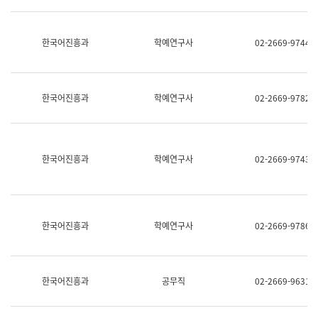
명,
교
직
육
위/
연
한국어진흥과
학예연구사
02-2669-9744
직
수
급,
과
전
어
화,
문
담
연
한국어진흥과
학예연구사
02-2669-9782
당
구
업
실
무)
어
문
연
한국어진흥과
학예연구사
02-2669-9743
구
과
어
문
연
한국어진흥과
학예연구사
02-2669-9786
구
과
(사
전
팀)
한국어진흥과
공무직
02-2669-9631
언
어
정