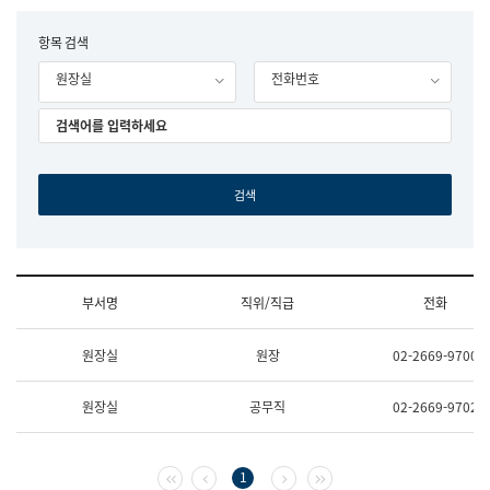
립
국
F
항목 검색
어
o
원
원장실
전화번호
r
조
m
직
도
국
어
원
원
장
기
획
연
수
부서명
직위/직급
전화
부
기
조
획
원장실
원장
02-2669-9700
직
운
및
영
업
과
원장실
공무직
02-2669-9702
무
공
소
공
개
언
(부
어
첫 페이지
이전 페이지
다음 페이지
마지막 페이지
1
서
과