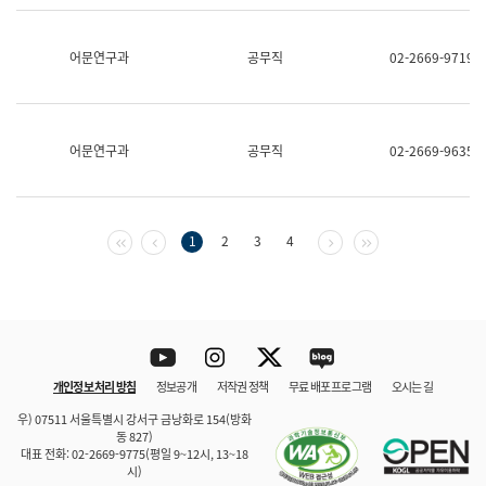
보
과
한
어문연구과
공무직
02-2669-9719
국
어
진
흥
과
어문연구과
공무직
02-2669-9635
수
어
점
자
진
첫 페이지
이전 페이지
다음 페이지
마지막 페이지
1
2
3
4
흥
과
Youtube
Instagram
Twitter
blog
개인정보 처리 방침
정보공개
저작권 정책
무료 배포 프로그램
오시는 길
바로 가기
문체부와 소속기관
우) 07511 서울특별시 강서구 금낭화로 154(방화
동 827)
대표 전화: 02-2669-9775(평일 9~12시, 13~18
시)