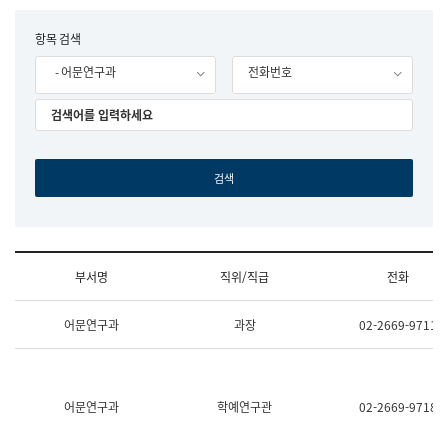
립
국
F
항목 검색
어
o
원
- 어문연구과
전화번호
r
조
m
직
도
국
어
원
원
장
기
획
연
수
부서명
직위/직급
전화
부
기
조
획
어문연구과
과장
02-2669-9711
직
운
및
영
업
과
무
공
소
공
어문연구과
학예연구관
02-2669-9718
개
언
(부
어
서
과