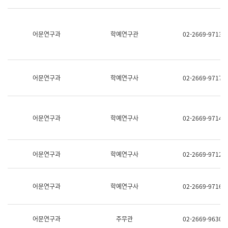
명,
교
직
육
위/
연
직
어문연구과
학예연구관
02-2669-9713
수
급,
과
전
어
화,
문
담
연
당
구
어문연구과
학예연구사
02-2669-9717
업
실
무)
어
문
연
어문연구과
학예연구사
02-2669-9714
구
과
어
문
어문연구과
학예연구사
02-2669-9712
연
구
과
(사
어문연구과
학예연구사
02-2669-9716
전
팀)
언
어
어문연구과
주무관
02-2669-9630
정