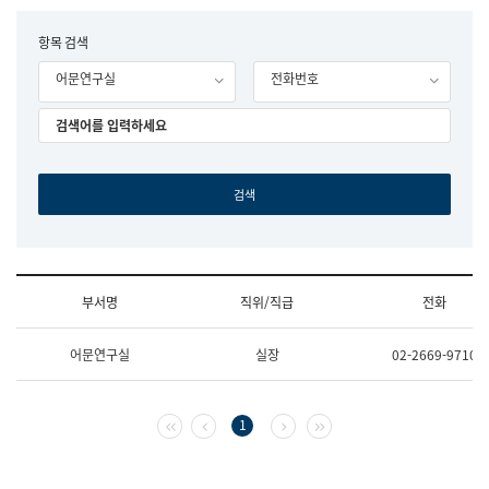
립
국
F
항목 검색
어
o
원
어문연구실
전화번호
r
조
m
직
도
국
어
원
원
장
기
획
연
수
부서명
직위/직급
전화
부
기
조
획
어문연구실
실장
02-2669-9710
직
운
및
영
업
과
무
공
첫 페이지
이전 페이지
다음 페이지
마지막 페이지
1
소
공
개
언
(부
어
서
과