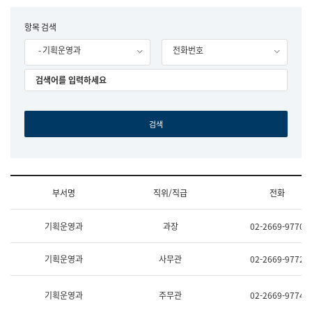
립
국
F
항목 검색
어
o
원
- 기획운영과
전화번호
r
조
m
직
도
국
어
원
원
장
기
획
연
수
부서명
직위/직급
전화
부
기
조
획
기획운영과
과장
02-2669-9770
직
운
및
영
업
과
기획운영과
사무관
02-2669-9772
무
공
소
공
개
언
기획운영과
주무관
02-2669-9774
(부
어
서
과