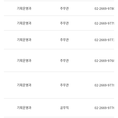
명,
교
직
기획운영과
주무관
02-2669-9780
육
위/
연
직
수
급,
과
기획운영과
주무관
02-2669-9779
전
어
화,
문
담
연
당
기획운영과
주무관
02-2669-9773
구
업
실
무)
어
문
연
기획운영과
주무관
02-2669-9768
구
과
어
문
연
구
기획운영과
주무관
02-2669-9778
과
(사
전
팀)
언
기획운영과
공무직
02-2669-9776
어
정