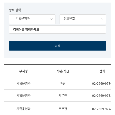
립
국
F
항목 검색
어
o
원
- 기획운영과
전화번호
r
조
m
직
도
국
어
원
원
장
기
획
연
수
부서명
직위/직급
전화
부
기
조
획
기획운영과
과장
02-2669-9770
직
운
및
영
업
과
기획운영과
사무관
02-2669-9772
무
공
소
공
개
언
기획운영과
주무관
02-2669-9774
(부
어
서
과