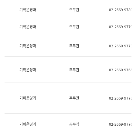
명,
교
직
기획운영과
주무관
02-2669-9780
육
위/
연
직
수
급,
과
기획운영과
주무관
02-2669-9779
전
어
화,
문
담
연
당
기획운영과
주무관
02-2669-9773
구
업
실
무)
어
문
연
기획운영과
주무관
02-2669-9768
구
과
어
문
연
구
기획운영과
주무관
02-2669-9778
과
(사
전
팀)
언
기획운영과
공무직
02-2669-9776
어
정