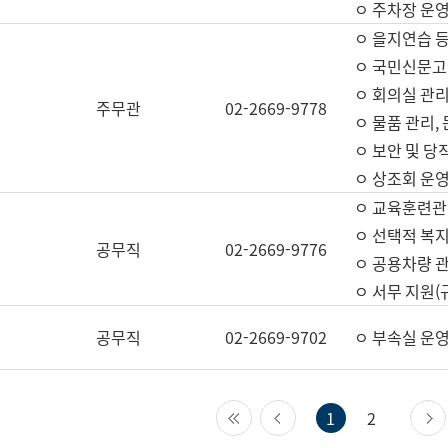
ㅇ 주차장 운
ㅇ 을지연습 
ㅇ 국민신문고,
ㅇ 회의실 관리
주무관
02-2669-9778
ㅇ 물품 관리,
ㅇ 보안 및 당
ㅇ 상조회 운
ㅇ 교육훈련관
ㅇ 선택적 복지
공무직
02-2669-9776
ㅇ 공용차량 관
ㅇ 서무 지원(
공무직
02-2669-9702
ㅇ 부속실 운
첫 페이지
이전 페이지
1
2