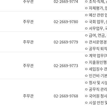
주무관
02-2669-9774
ㅇ 조직·직제,
ㅇ 자체평가,
ㅇ 예산 관련 
주무관
02-2669-9780
ㅇ 국회 업무
ㅇ 서무업무,
ㅇ 급여, 연금
주무관
02-2669-9779
ㅇ 관서운영경비
ㅇ 공무직 퇴직
ㅇ 계약 업무(
ㅇ 지출원인행위
주무관
02-2669-9773
ㅇ 세입징수 
ㅇ 인건비·기
ㅇ 청사 및 시
ㅇ 공무직 관리
주무관
02-2669-9768
ㅇ 국어원 청
ㅇ 시설 안전 