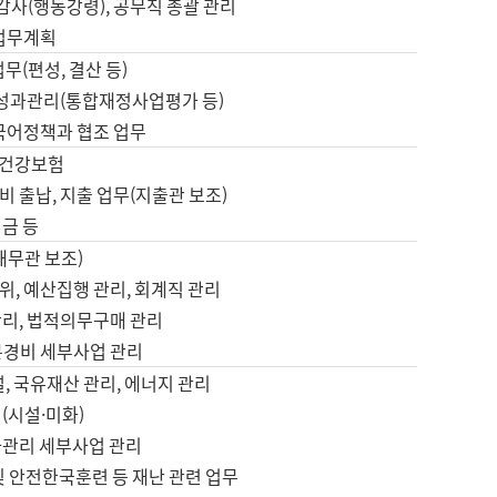
 감사(행동강령), 공무직 총괄 관리
 업무계획
업무(편성, 결산 등)
, 성과관리(통합재정사업평가 등)
 국어정책과 협조 업무
, 건강보험
 출납, 지출 업무(지출관 보조)
금 등
재무관 보조)
, 예산집행 관리, 회계직 관리
관리, 법적의무구매 관리
본경비 세부사업 관리
설, 국유재산 관리, 에너지 관리
(시설·미화)
사관리 세부사업 관리
및 안전한국훈련 등 재난 관련 업무