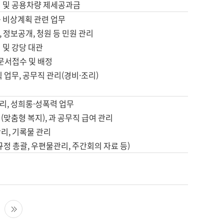
영 및 공용차량 제세공과금
등 비상계획 관련 업무
 정보공개, 청원 등 민원 관리
 및 강당 대관
 문서접수 및 배정
직 업무, 공무직 관리(경비·조리)
영
리, 성희롱·성폭력 업무
(맞춤형 복지), 과 공무직 급여 관리
리, 기록물 관리
규정 총괄, 우편물관리, 주간회의 자료 등)
영
다음 페이지
마지막 페이지