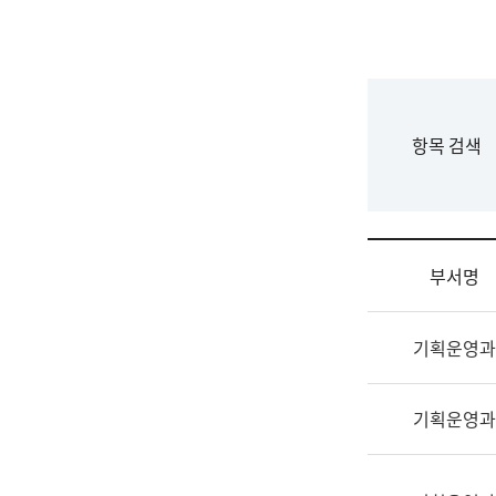
국
립
국
어
원
F
항목 검색
조
o
직
r
도
m
국
어
부서명
원
원
조
장
기획운영과
직
기
및
획
업
연
기획운영과
무
수
소
부
개
기