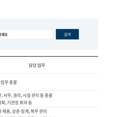
담당 업무
 업무 총괄
, 서무, 경리, 시설 관리 등 총괄
계획, 기관장 회의 등
원 채용, 상훈·징계, 복무 관리