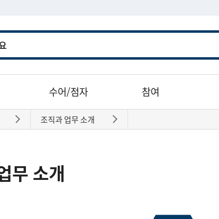
수어/점자
참여
조직과 업무 소개
바로가기
바로가기
업무 소개