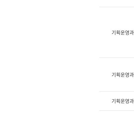
실
어
문
연
구
기획운영과
과
어
문
연
구
과
기획운영과
(사
전
팀)
기획운영과
언
어
정
보
과