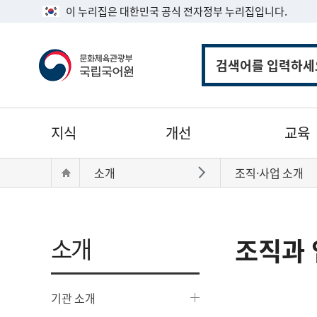
이 누리집은 대한민국 공식 전자정부 누리집입니다.
통
합
검
색
주
지식
개선
교육
메
뉴
현
Home
소개
조직·사업 소개
바로가기
재
위
치:
소개
조직과 
기관 소개