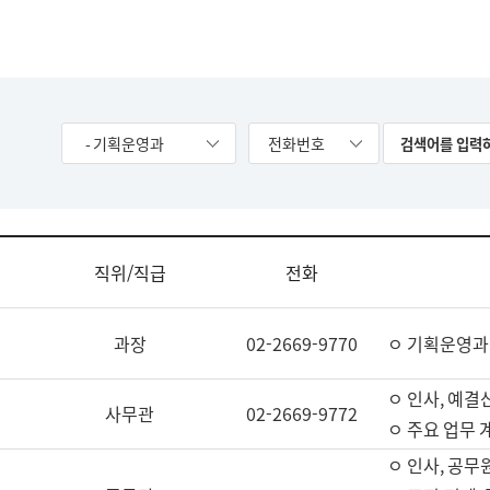
- 기획운영과
전화번호
직위/직급
전화
과장
02-2669-9770
ㅇ 기획운영과
ㅇ 인사, 예결산
사무관
02-2669-9772
ㅇ 주요 업무 
ㅇ 인사, 공무