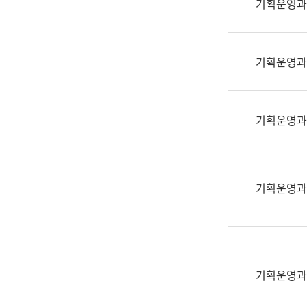
기획운영과
(부
획
서
운
명,
영
직
기획운영과
과
위/
공
직
공
급,
언
기획운영과
전
어
화,
과
담
교
당
육
기획운영과
업
연
무)
수
과
어
문
기획운영과
연
구