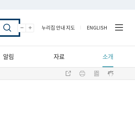
누리집 안내 지도
ENGLISH
전체 
축소
확대
알림
자료
소개
주소 복사
프린트
점자파일 내려받기
점자뷰어 보