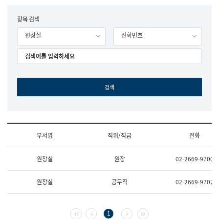
립
국
F
항목 검색
어
o
원
원장실
전화번호
r
조
m
직
도
국
어
원
원
장
기
획
연
수
부서명
직위/직급
전화
부
기
조
획
원장실
원장
02-2669-9700
직
운
및
영
업
과
원장실
공무직
02-2669-9702
무
공
소
공
개
언
(부
어
첫 페이지
이전 페이지
다음 페이지
마지막 페이지
1
서
과