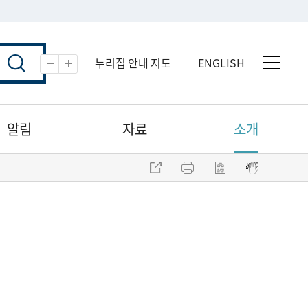
누리집 안내 지도
ENGLISH
전체 
축소
확대
알림
자료
소개
주소 복사
프린트
점자파일 내려받기
점자뷰어 보