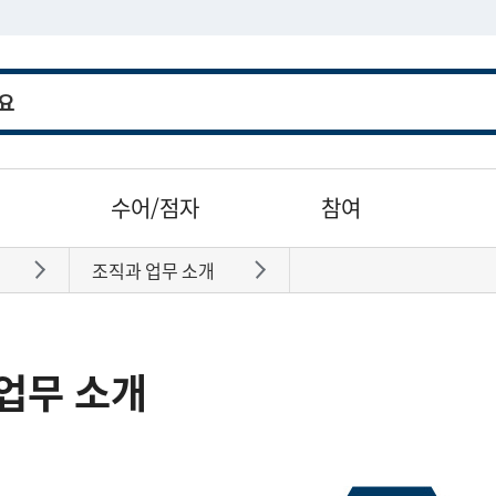
수어/점자
참여
조직과 업무 소개
바로가기
바로가기
업무 소개