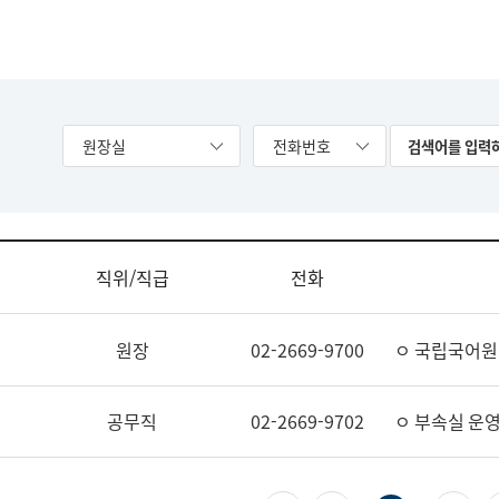
원장실
전화번호
직위/직급
전화
원장
02-2669-9700
ㅇ 국립국어원
공무직
02-2669-9702
ㅇ 부속실 운