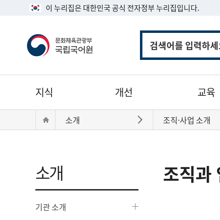
이 누리집은 대한민국 공식 전자정부 누리집입니다.
통
합
검
색
주
지식
개선
교육
메
뉴
현
Home
소개
조직·사업 소개
바로가기
재
위
치:
소개
조직과 
기관 소개