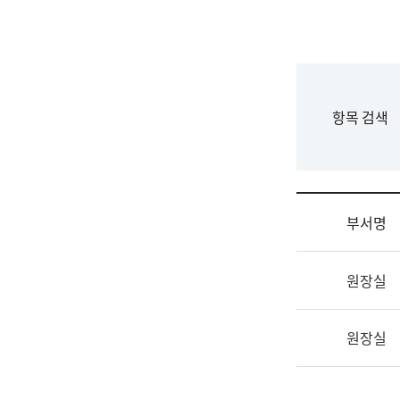
국
립
국
어
원
F
항목 검색
조
o
직
r
도
m
국
어
부서명
원
원
조
장
원장실
직
기
및
획
업
연
원장실
무
수
소
부
개
기