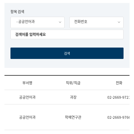
립
국
F
항목 검색
어
o
원
- 공공언어과
전화번호
r
조
m
직
도
국
어
원
원
장
기
획
연
수
부서명
직위/직급
전화
부
기
조
획
공공언어과
과장
02-2669-9721
직
운
및
영
업
과
무
공
공공언어과
학예연구관
02-2669-9766
소
공
개
언
(부
어
서
과