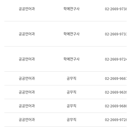
명,
교
공공언어과
학예연구사
02-2669-9738
직
육
위/
연
직
수
급,
과
전
어
공공언어과
학예연구사
02-2669-9733
화,
문
담
연
당
구
업
실
무)
어
공공언어과
학예연구사
02-2669-9724
문
연
구
과
공공언어과
공무직
02-2669-9667
어
문
연
공공언어과
공무직
02-2669-9639
구
과
(사
공공언어과
공무직
02-2669-9680
전
팀)
언
공공언어과
공무직
02-2669-9728
어
정