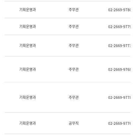
명,
교
직
기획운영과
주무관
02-2669-9780
육
위/
연
직
수
급,
과
기획운영과
주무관
02-2669-9779
전
어
화,
문
담
연
당
기획운영과
주무관
02-2669-9773
구
업
실
무)
어
문
연
기획운영과
주무관
02-2669-9768
구
과
어
문
연
구
기획운영과
주무관
02-2669-9778
과
(사
전
팀)
언
기획운영과
공무직
02-2669-9776
어
정