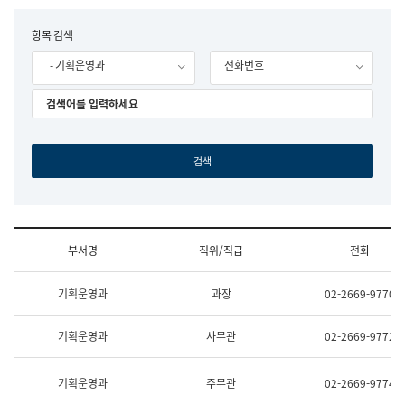
립
국
F
항목 검색
어
o
원
- 기획운영과
전화번호
r
조
m
직
도
국
어
원
원
장
기
획
연
수
부서명
직위/직급
전화
부
기
조
획
기획운영과
과장
02-2669-9770
직
운
및
영
업
과
기획운영과
사무관
02-2669-9772
무
공
소
공
개
언
기획운영과
주무관
02-2669-9774
(부
어
서
과