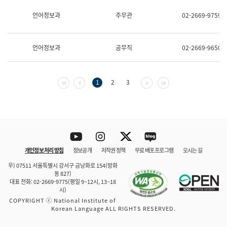
보
과
언어정보과
주무관
02-2669-9759
한
국
어
언어정보과
공무직
02-2669-9650
진
흥
과
수
첫 페이지
이전 페이지
다음 페이지
마지막 페이지
1
2
3
어
점
자
진
흥
과
Youtube
Instagram
Twitter
blog
개인정보 처리 방침
정보공개
저작권 정책
무료 배포 프로그램
오시는 길
바로 가기
문체부와 소속기관
우) 07511 서울특별시 강서구 금낭화로 154(방화
동 827)
대표 전화: 02-2669-9775(평일 9~12시, 13~18
시)
COPYRIGHT ⓒ National Institute of
Korean Language ALL RIGHTS RESERVED.