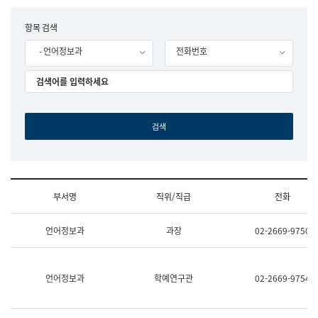
립
국
F
항목 검색
어
o
원
- 언어정보과
전화번호
r
조
m
직
도
국
어
원
원
장
기
획
연
수
부서명
직위/직급
전화
부
기
조
획
언어정보과
과장
02-2669-9750
직
운
및
영
업
과
무
공
언어정보과
학예연구관
02-2669-9754
소
공
개
언
(부
어
서
과