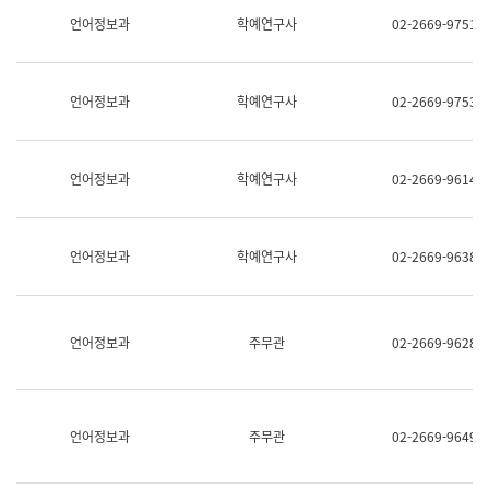
명,
교
언어정보과
학예연구사
02-2669-9751
직
육
위/
연
직
수
급,
과
언어정보과
학예연구사
02-2669-9753
전
어
화,
문
담
연
당
구
언어정보과
학예연구사
02-2669-9614
업
실
무)
어
문
연
언어정보과
학예연구사
02-2669-9638
구
과
어
문
연
언어정보과
주무관
02-2669-9628
구
과
(사
전
팀)
언어정보과
주무관
02-2669-9649
언
어
정