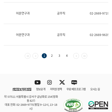
보
과
한
어문연구과
공무직
02-2669-9719
국
어
진
흥
과
어문연구과
공무직
02-2669-9635
수
어
점
자
진
첫 페이지
이전 페이지
다음 페이지
마지막 페이지
1
2
3
4
흥
과
Youtube
Instagram
Twitter
blog
개인정보 처리 방침
정보공개
저작권 정책
무료 배포 프로그램
오시는 길
바로 가기
문체부와 소속기관
우) 07511 서울특별시 강서구 금낭화로 154(방화
동 827)
대표 전화: 02-2669-9775(평일 9~12시, 13~18
시)