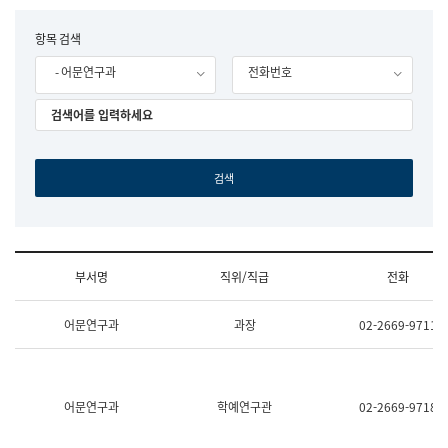
립
국
F
항목 검색
어
o
원
- 어문연구과
전화번호
r
조
m
직
도
국
어
원
원
장
기
획
연
수
부서명
직위/직급
전화
부
기
조
획
어문연구과
과장
02-2669-9711
직
운
및
영
업
과
무
공
소
공
어문연구과
학예연구관
02-2669-9718
개
언
(부
어
서
과