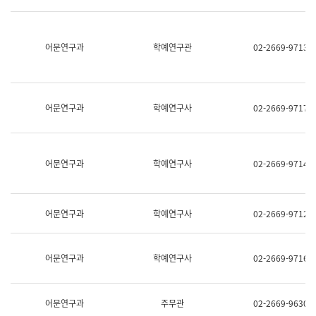
명,
교
직
육
위/
연
직
어문연구과
학예연구관
02-2669-9713
수
급,
과
전
어
화,
문
담
연
당
구
어문연구과
학예연구사
02-2669-9717
업
실
무)
어
문
연
어문연구과
학예연구사
02-2669-9714
구
과
어
문
어문연구과
학예연구사
02-2669-9712
연
구
과
(사
어문연구과
학예연구사
02-2669-9716
전
팀)
언
어
어문연구과
주무관
02-2669-9630
정