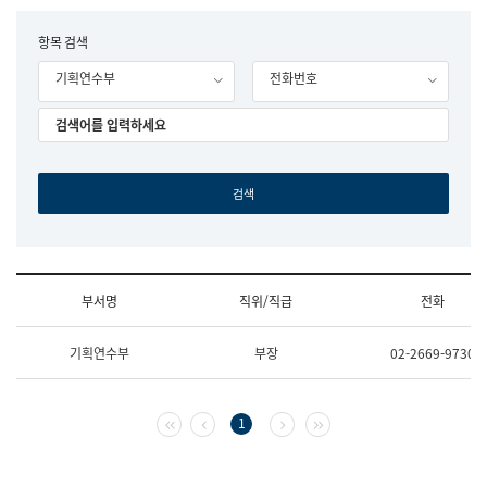
립
국
F
항목 검색
어
o
원
기획연수부
전화번호
r
조
m
직
도
국
어
원
원
장
기
획
연
수
부서명
직위/직급
전화
부
기
조
획
기획연수부
부장
02-2669-9730
직
운
및
영
업
과
무
공
첫 페이지
이전 페이지
다음 페이지
마지막 페이지
1
소
공
개
언
(부
어
서
과