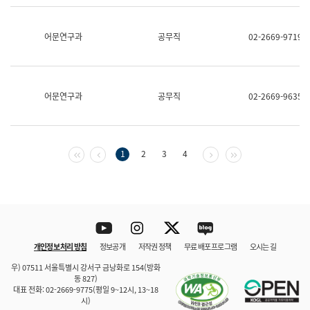
보
과
한
어문연구과
공무직
02-2669-9719
국
어
진
흥
과
어문연구과
공무직
02-2669-9635
수
어
점
자
진
첫 페이지
이전 페이지
다음 페이지
마지막 페이지
1
2
3
4
흥
과
Youtube
Instagram
Twitter
blog
개인정보 처리 방침
정보공개
저작권 정책
무료 배포 프로그램
오시는 길
바로 가기
문체부와 소속기관
우) 07511 서울특별시 강서구 금낭화로 154(방화
동 827)
대표 전화: 02-2669-9775(평일 9~12시, 13~18
시)