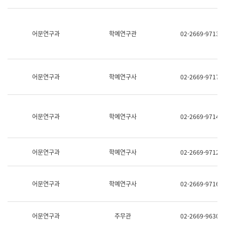
명,
교
직
육
위/
연
직
어문연구과
학예연구관
02-2669-9713
수
급,
과
전
어
화,
문
담
연
당
구
어문연구과
학예연구사
02-2669-9717
업
실
무)
어
문
연
어문연구과
학예연구사
02-2669-9714
구
과
어
문
어문연구과
학예연구사
02-2669-9712
연
구
과
(사
어문연구과
학예연구사
02-2669-9716
전
팀)
언
어
어문연구과
주무관
02-2669-9630
정