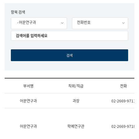
립
국
F
항목 검색
어
o
원
- 어문연구과
전화번호
r
조
m
직
도
국
어
원
원
장
기
획
연
수
부서명
직위/직급
전화
부
기
조
획
어문연구과
과장
02-2669-9711
직
운
및
영
업
과
무
공
소
공
어문연구과
학예연구관
02-2669-9718
개
언
(부
어
서
과