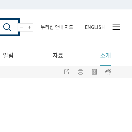
누리집 안내 지도
ENGLISH
전체 
축소
확대
알림
자료
소개
주소 복사
프린트
점자파일 내려받기
점자뷰어 보