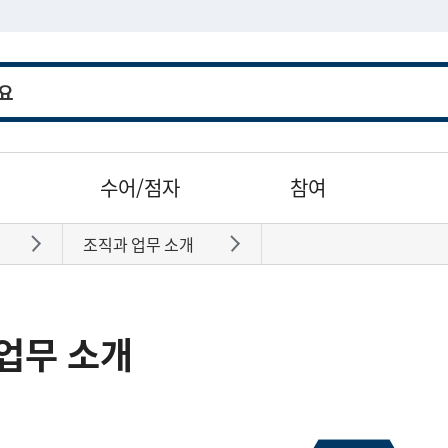
수어/점자
참여
조직과 업무 소개
바로가기
바로가기
업무 소개