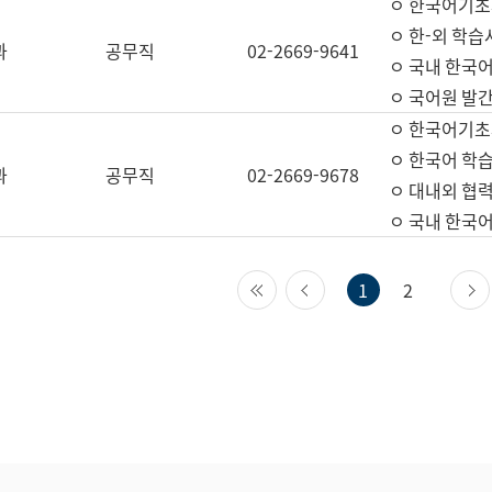
ㅇ 한국어기초
ㅇ 한-외 학습
과
공무직
02-2669-9641
ㅇ 국내 한국
ㅇ 국어원 발간
ㅇ 한국어기초
ㅇ 한국어 학
과
공무직
02-2669-9678
ㅇ 대내외 협력
ㅇ 국내 한국
첫 페이지
이전 페이지
1
2