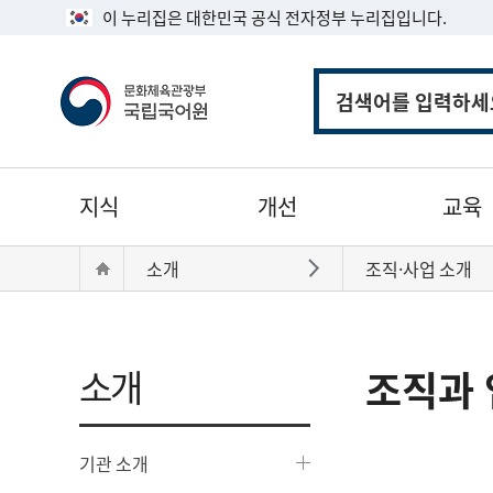
이 누리집은 대한민국 공식 전자정부 누리집입니다.
통
합
검
색
주
지식
개선
교육
메
뉴
현
Home
소개
조직·사업 소개
바로가기
재
위
치:
소개
조직과 
기관 소개