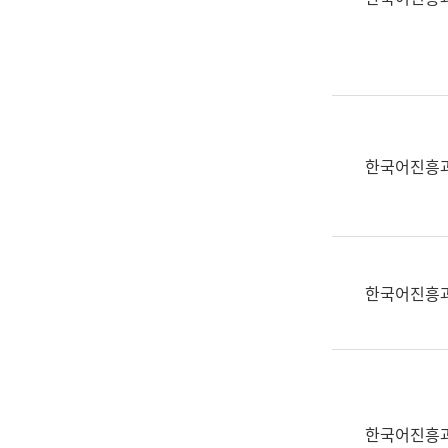
(부
획
서
운
명,
영
직
과
위/
공
직
공
급,
언
한국어진흥
전
어
화,
과
담
교
당
육
업
연
한국어진흥
무)
수
과
어
문
연
구
한국어진흥