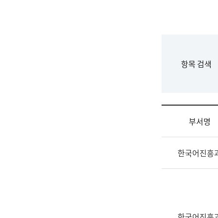
국
립
국
어
원
F
항목 검색
조
o
직
r
도
m
국
어
부서명
원
원
조
장
한국어진흥
직
기
및
획
업
연
무
수
소
부
개
기
한국어진흥