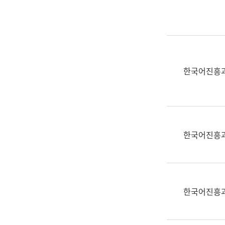
실
어
문
연
구
과
한국어진흥
어
문
연
구
과
한국어진흥
(사
전
팀)
언
어
한국어진흥
정
보
과