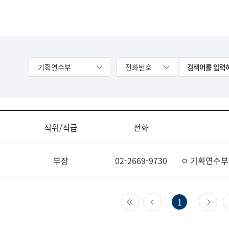
기획연수부
전화번호
직위/직급
전화
부장
02-2669-9730
ㅇ 기획연수부
첫 페이지
이전 페이지
다
1