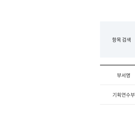
국
립
국
어
원
F
항목 검색
조
o
직
r
도
m
국
어
부서명
원
원
조
장
기획연수부
직
기
및
획
업
연
무
수
소
부
개
기