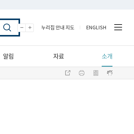
누리집 안내 지도
ENGLISH
전체 
축소
확대
알림
자료
소개
주소 복사
프린트
점자파일 내려받기
점자뷰어 보