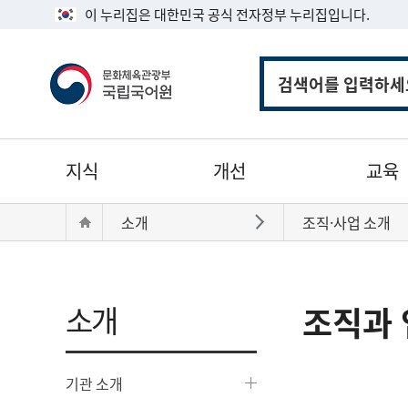
이 누리집은 대한민국 공식 전자정부 누리집입니다.
통
합
검
색
주
지식
개선
교육
메
뉴
현
Home
소개
조직·사업 소개
바로가기
재
위
치:
소개
조직과 
기관 소개