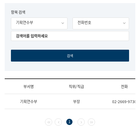
립
국
F
항목 검색
어
o
원
기획연수부
전화번호
r
조
m
직
도
국
어
원
원
장
기
획
연
수
부서명
직위/직급
전화
부
기
조
획
기획연수부
부장
02-2669-9730
직
운
및
영
업
과
무
공
첫 페이지
이전 페이지
다음 페이지
마지막 페이지
1
소
공
개
언
(부
어
서
과