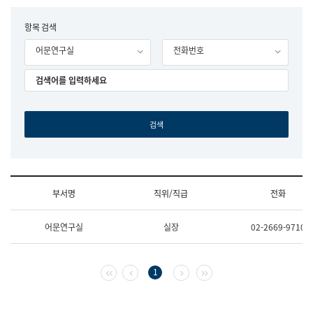
립
국
F
항목 검색
어
o
원
어문연구실
전화번호
r
조
m
직
도
국
어
원
원
장
기
획
연
수
부서명
직위/직급
전화
부
기
조
획
어문연구실
실장
02-2669-9710
직
운
및
영
업
과
무
공
첫 페이지
이전 페이지
다음 페이지
마지막 페이지
1
소
공
개
언
(부
어
서
과