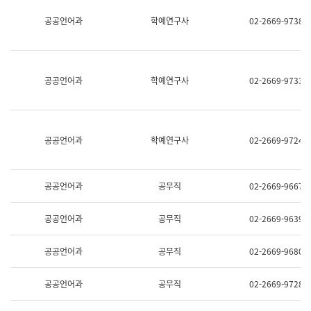
명,
교
공공언어과
학예연구사
02-2669-9738
직
육
위/
연
직
수
급,
과
전
어
공공언어과
학예연구사
02-2669-9733
화,
문
담
연
당
구
업
실
무)
어
공공언어과
학예연구사
02-2669-9724
문
연
구
과
공공언어과
공무직
02-2669-9667
어
문
연
공공언어과
공무직
02-2669-9639
구
과
(사
공공언어과
공무직
02-2669-9680
전
팀)
언
공공언어과
공무직
02-2669-9728
어
정