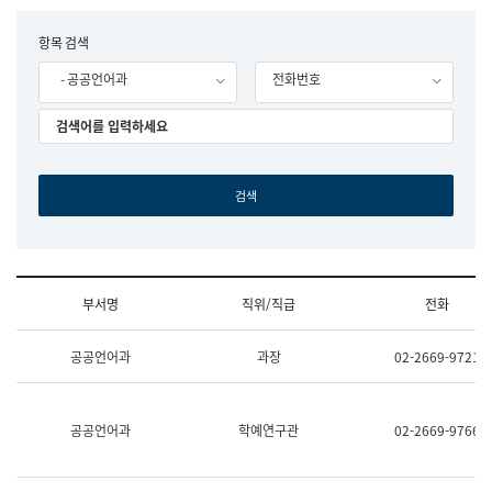
립
국
F
항목 검색
어
o
원
- 공공언어과
전화번호
r
조
m
직
도
국
어
원
원
장
기
획
연
수
부서명
직위/직급
전화
부
기
조
획
공공언어과
과장
02-2669-9721
직
운
및
영
업
과
무
공
공공언어과
학예연구관
02-2669-9766
소
공
개
언
(부
어
서
과