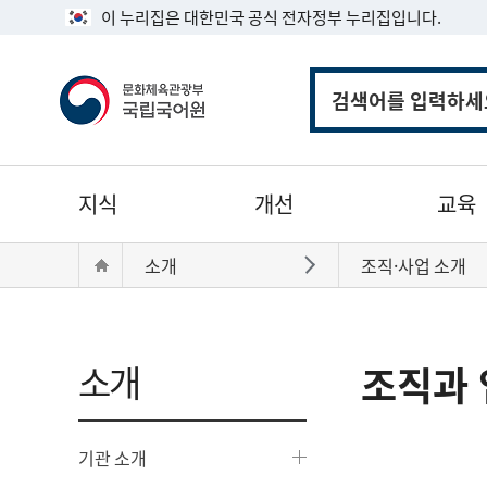
이 누리집은 대한민국 공식 전자정부 누리집입니다.
통
합
검
색
주
지식
개선
교육
메
뉴
현
Home
소개
조직·사업 소개
바로가기
재
위
치:
소개
조직과 
기관 소개