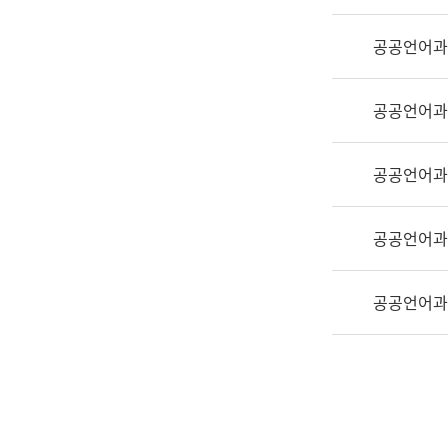
실
어
공공언어과
문
연
구
공공언어과
과
어
문
공공언어과
연
구
공공언어과
과
(사
전
공공언어과
팀)
언
어
정
보
과