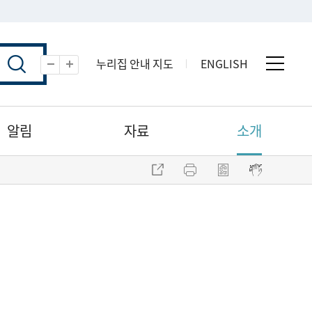
누리집 안내 지도
ENGLISH
전체 
축소
확대
알림
자료
소개
주소 복사
프린트
점자파일 내려받기
점자뷰어 보