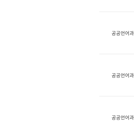
(부
획
서
운
명,
영
직
과
위/
공공언어과
공
직
공
급,
언
전
어
화,
과
담
교
공공언어과
당
육
업
연
무)
수
과
어
문
공공언어과
연
구