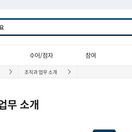
수어/점자
참여
조직과 업무 소개
바로가기
바로가기
업무 소개