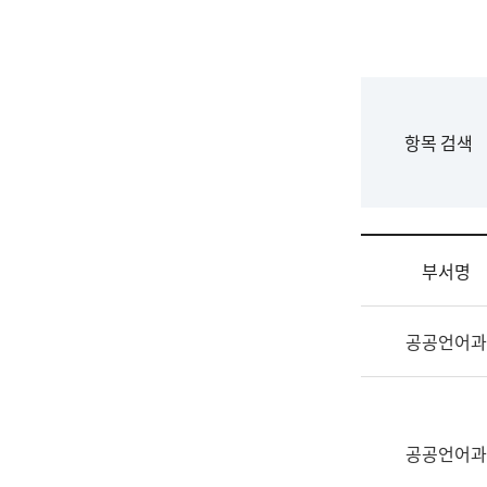
국
립
국
어
원
F
항목 검색
조
o
직
r
도
m
국
어
부서명
원
원
조
장
공공언어과
직
기
및
획
업
연
무
수
소
공공언어과
부
개
기