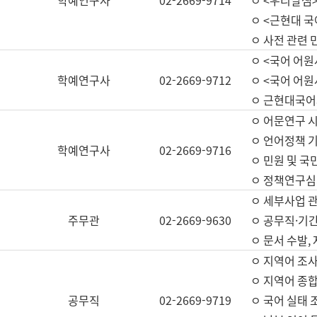
학예연구사
02-2669-9714
ㅇ <우리말샘>
ㅇ <근현대 
ㅇ 사전 관련 
ㅇ <국어 어원
학예연구사
02-2669-9712
ㅇ <국어 어원
ㅇ 근현대국어
ㅇ 어문연구 시
ㅇ 언어정책 기
학예연구사
02-2669-9716
ㅇ 민원 및 국
ㅇ 정책연구심
ㅇ 세부사업 관리
주무관
02-2669-9630
ㅇ 공무직·기간
ㅇ 문서 수발,
ㅇ 지역어 조사
ㅇ 지역어 종합
공무직
02-2669-9719
ㅇ 국어 실태 