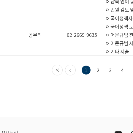
ㅇ 남북 언어 
ㅇ 민원 검토 
ㅇ 국어정책자
ㅇ 국어정책 
공무직
02-2669-9635
ㅇ 어문규범 
ㅇ 어문규범 
ㅇ 기타 지출
첫 페이지
이전 페이지
1
2
3
4
Yout
오시는 길