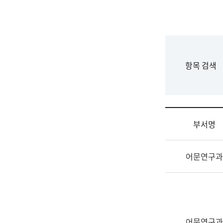
국
립
국
어
원
F
항목 검색
조
o
직
r
도
m
국
어
부서명
원
원
조
장
어문연구과
직
기
및
획
업
연
무
수
소
부
개
기
어문연구과