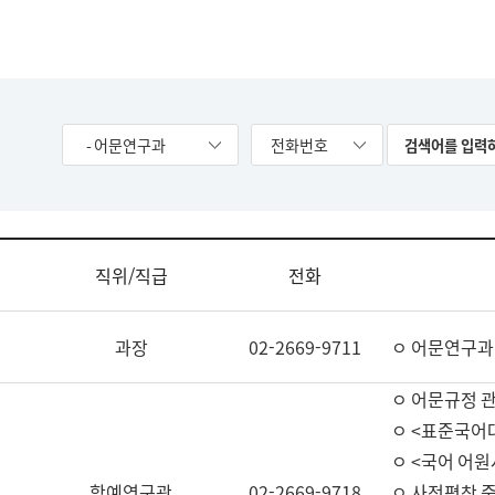
- 어문연구과
전화번호
직위/직급
전화
과장
02-2669-9711
ㅇ 어문연구과
ㅇ 어문규정 
ㅇ <표준국어
ㅇ <국어 어원
학예연구관
02-2669-9718
ㅇ 사전편찬 