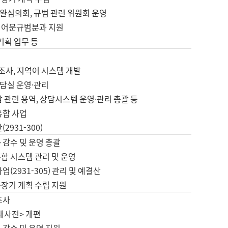
완심의회, 규범 관련 위원회 운영
 어문규범분과 지원
 기획 업무 등
업
 조사, 지역어 시스템 개발
담실 운영·관리
 관련 용역, 상담시스템 운영·관리 총괄 등
통합 사업
2931-300)
 감수 및 운영 총괄
합 시스템 관리 및 운영
업(2931-305) 관리 및 예결산
중장기 계획 수립 지원
조사
대사전> 개편