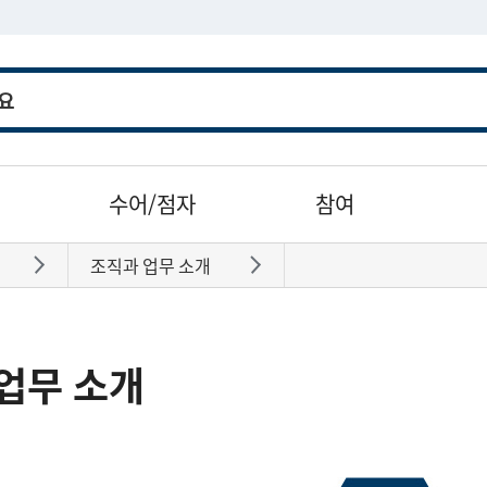
수어/점자
참여
조직과 업무 소개
바로가기
바로가기
업무 소개