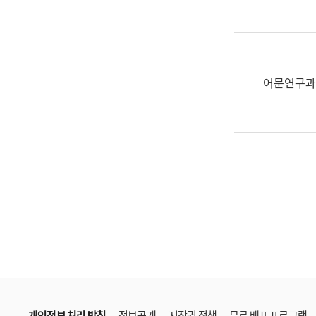
한
국
어
진
흥
어문연구과
과
수
어
점
자
진
흥
과
개인정보 처리 방침
정보공개
저작권 정책
무료 배포 프로그램