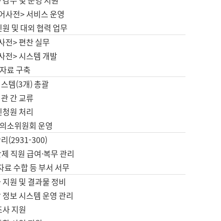
 감수 및 운영 지원
국어사전> 서비스 운영
민원 및 대외 협력 업무
사전> 편찬 실무
사전> 시스템 개발
자료 구축
스템(3개) 총괄
관 간 교류
민청원 처리
의소위원회 운영
(2931-300)
제 직원 급여·복무 관리
 자료 수합 등 부서 서무
 지원 및 결과물 정비
 정보 시스템 운영 관리
조사 지원