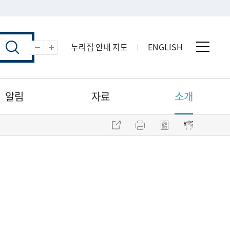
누리집 안내 지도
ENGLISH
전체 
축소
확대
알림
자료
소개
주소 복사
프린트
점자파일 내려받기
점자뷰어 보