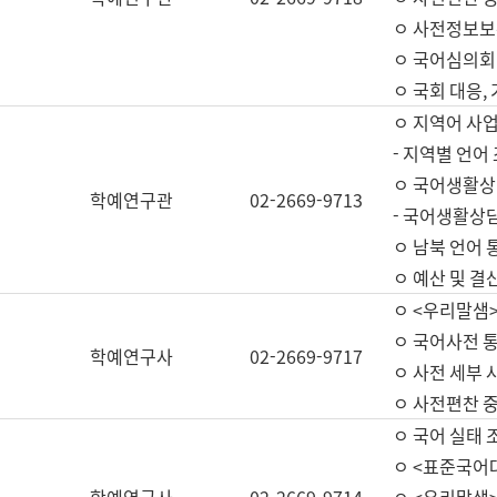
ㅇ 사전정보보
ㅇ 국어심의회
ㅇ 국회 대응,
ㅇ 지역어 사
- 지역별 언어
ㅇ 국어생활상
학예연구관
02-2669-9713
- 국어생활상담
ㅇ 남북 언어 
ㅇ 예산 및 결산(
ㅇ <우리말샘>
ㅇ 국어사전 통
학예연구사
02-2669-9717
ㅇ 사전 세부 사
ㅇ 사전편찬 
ㅇ 국어 실태 
ㅇ <표준국어