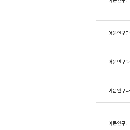
어문연구과
실
어
문
연
구
어문연구과
과
어
문
연
어문연구과
구
과
(사
전
어문연구과
팀)
언
어
정
보
어문연구과
과