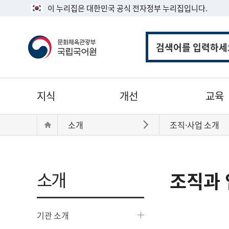
이 누리집은 대한민국 공식 전자정부 누리집입니다.
통
합
검
색
주
지식
개선
교육
메
뉴
현
Home
소개
조직·사업 소개
바로가기
재
위
치:
소개
조직과 
기관 소개