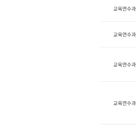
실
교육연수과
어
문
연
구
교육연수과
과
어
문
연
교육연수과
구
과
(사
전
팀)
교육연수과
언
어
정
보
과