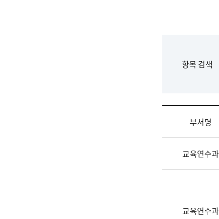
국
립
국
어
원
F
항목 검색
조
o
직
r
도
m
국
어
부서명
원
원
조
장
교육연수과
직
기
및
획
업
연
무
수
소
부
교육연수과
개
기