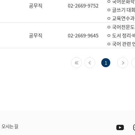
ㅇ 국어문화학
공무직
02-2669-9752
ㅇ 글쓰기 대회
ㅇ 교육연수과
ㅇ 국어전문도
공무직
02-2669-9645
ㅇ 도서 정리·
ㅇ 국어 관련
첫 페이지
이전 페이지
다
1
Yout
오시는 길