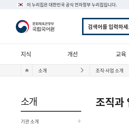
이 누리집은 대한민국 공식 전자정부 누리집입니다.
통
합
검
색
주
지식
개선
교육
메
뉴
현
Home
소개
조직·사업 소개
바로가기
재
위
치:
소개
조직과 
기관 소개