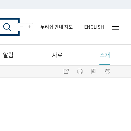
누리집 안내 지도
ENGLISH
전체 
축소
확대
알림
자료
소개
주소 복사
프린트
점자파일 내려받기
점자뷰어 보