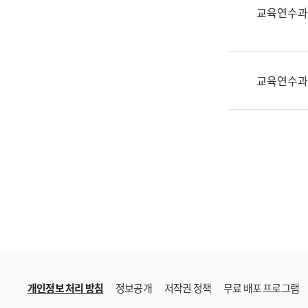
한
교육연수과
국
어
진
흥
교육연수과
과
수
어
점
자
진
흥
과
개인정보 처리 방침
정보공개
저작권 정책
무료 배포 프로그램