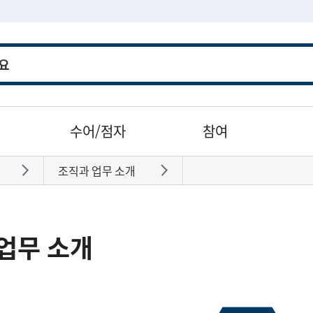
수어/점자
참여
조직과 업무 소개
바로가기
바로가기
업무 소개