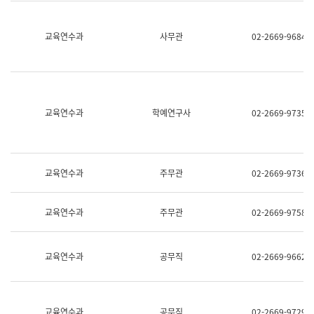
명,
교
직
육
위/
연
교육연수과
사무관
02-2669-9684
직
수
급,
과
전
어
화,
문
담
연
당
구
교육연수과
학예연구사
02-2669-9735
업
실
무)
어
문
연
구
교육연수과
주무관
02-2669-9736
과
어
문
교육연수과
주무관
02-2669-9758
연
구
과
(사
교육연수과
공무직
02-2669-9662
전
팀)
언
어
정
교육연수과
공무직
02-2669-9729