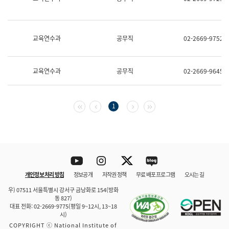
보
과
한
국
교육연수과
공무직
02-2669-9752
어
진
흥
과
교육연수과
공무직
02-2669-9645
수
어
점
자
첫 페이지
이전 페이지
다음 페이지
마지막 페이지
1
진
흥
과
Youtube
Instagram
Twitter
blog
개인정보 처리 방침
정보공개
저작권 정책
무료 배포 프로그램
오시는 길
바로 가기
문체부와 소속기관
우) 07511 서울특별시 강서구 금낭화로 154(방화
동 827)
대표 전화: 02-2669-9775(평일 9~12시, 13~18
시)
COPYRIGHT ⓒ National Institute of