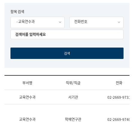
립
국
F
항목 검색
어
o
원
- 교육연수과
전화번호
r
조
m
직
도
국
어
원
원
장
기
획
연
수
부서명
직위/직급
전화
부
기
조
획
교육연수과
서기관
02-2669-9731
직
운
및
영
업
과
무
공
소
공
교육연수과
학예연구관
02-2669-9740
개
언
(부
어
서
과