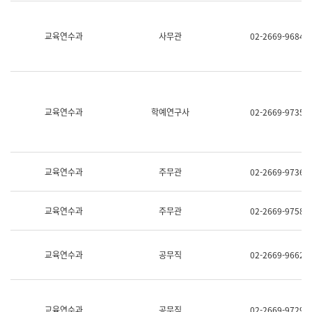
명,
교
직
육
위/
연
교육연수과
사무관
02-2669-9684
직
수
급,
과
전
어
화,
문
담
연
당
구
교육연수과
학예연구사
02-2669-9735
업
실
무)
어
문
연
구
교육연수과
주무관
02-2669-9736
과
어
문
교육연수과
주무관
02-2669-9758
연
구
과
(사
교육연수과
공무직
02-2669-9662
전
팀)
언
어
정
교육연수과
공무직
02-2669-9729