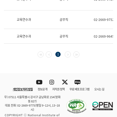
보
과
한
국
교육연수과
공무직
02-2669-9752
어
진
흥
과
교육연수과
공무직
02-2669-9645
수
어
점
자
첫 페이지
이전 페이지
다음 페이지
마지막 페이지
1
진
흥
과
Youtube
Instagram
Twitter
blog
개인정보 처리 방침
정보공개
저작권 정책
무료 배포 프로그램
오시는 길
바로 가기
문체부와 소속기관
우) 07511 서울특별시 강서구 금낭화로 154(방화
동 827)
대표 전화: 02-2669-9775(평일 9~12시, 13~18
시)
COPYRIGHT ⓒ National Institute of