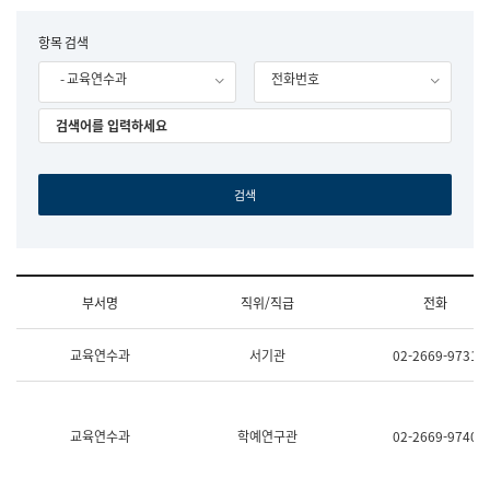
립
국
F
항목 검색
어
o
원
- 교육연수과
전화번호
r
조
m
직
도
국
어
원
원
장
기
획
연
수
부서명
직위/직급
전화
부
기
조
획
교육연수과
서기관
02-2669-9731
직
운
및
영
업
과
무
공
소
공
교육연수과
학예연구관
02-2669-9740
개
언
(부
어
서
과