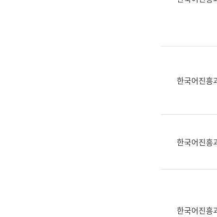
(부
획
서
운
명,
영
직
과
위/
공
직
공
급,
언
한국어진흥
전
어
화,
과
담
교
당
육
업
연
한국어진흥
무)
수
과
어
문
연
구
한국어진흥