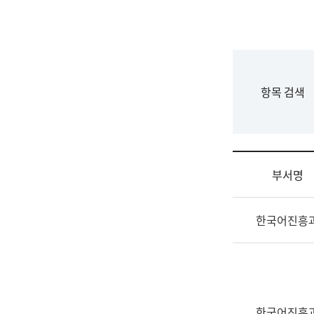
국
립
국
어
원
F
항목 검색
조
o
직
r
도
m
국
어
부서명
원
원
조
장
한국어진흥
직
기
및
획
업
연
무
수
소
부
개
기
한국어진흥