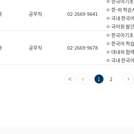
ㅇ 한국어기초
ㅇ 한-외 학습
과
공무직
02-2669-9641
ㅇ 국내 한국
ㅇ 국어원 발간
ㅇ 한국어기초
ㅇ 한국어 학
과
공무직
02-2669-9678
ㅇ 대내외 협력
ㅇ 국내 한국
첫 페이지
이전 페이지
1
2