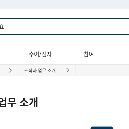
수어/점자
참여
조직과 업무 소개
바로가기
바로가기
업무 소개