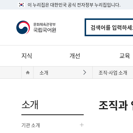
이 누리집은 대한민국 공식 전자정부 누리집입니다.
통
합
검
색
주
지식
개선
교육
메
뉴
현
Home
소개
조직·사업 소개
바로가기
재
위
치:
소개
조직과 
기관 소개