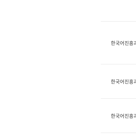
실
어
문
연
구
과
한국어진흥
어
문
연
구
과
한국어진흥
(사
전
팀)
언
어
한국어진흥
정
보
과