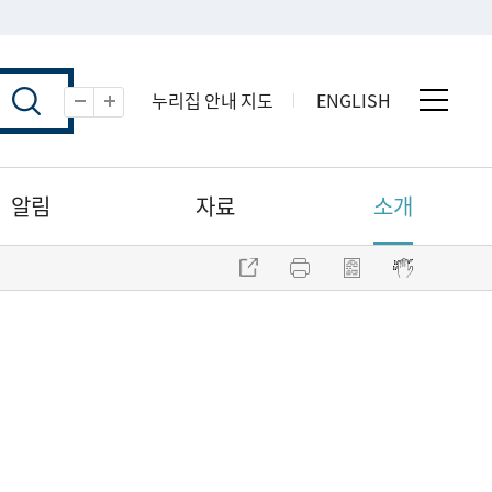
누리집 안내 지도
ENGLISH
전체 
축소
확대
알림
자료
소개
주소 복사
프린트
점자파일 내려받기
점자뷰어 보