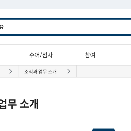
수어/점자
참여
조직과 업무 소개
바로가기
바로가기
업무 소개