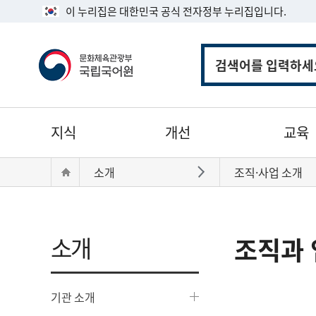
이 누리집은 대한민국 공식 전자정부 누리집입니다.
통
합
검
색
주
지식
개선
교육
메
뉴
현
Home
소개
조직·사업 소개
바로가기
재
위
치:
소개
조직과 
기관 소개