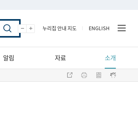
누리집 안내 지도
ENGLISH
전체 
축소
확대
알림
자료
소개
주소 복사
프린트
점자파일 내려받기
점자뷰어 보