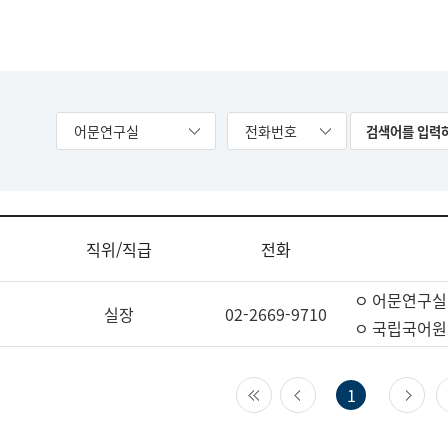
어문연구실
전화번호
직위/직급
전화
ㅇ 어문연구실
실장
02-2669-9710
ㅇ 국립국어원
첫 페이지
이전 페이지
다
1