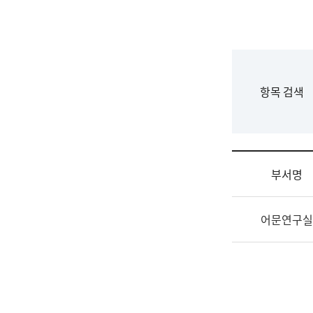
국
립
국
어
원
F
항목 검색
조
o
직
r
도
m
국
어
부서명
원
원
조
장
어문연구실
직
기
및
획
업
연
무
수
소
부
개
기