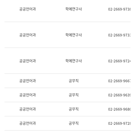
명,
교
공공언어과
학예연구사
02-2669-9738
직
육
위/
연
직
수
급,
과
전
어
공공언어과
학예연구사
02-2669-9733
화,
문
담
연
당
구
업
실
무)
어
공공언어과
학예연구사
02-2669-9724
문
연
구
과
공공언어과
공무직
02-2669-9667
어
문
연
공공언어과
공무직
02-2669-9639
구
과
(사
공공언어과
공무직
02-2669-9680
전
팀)
언
공공언어과
공무직
02-2669-9728
어
정