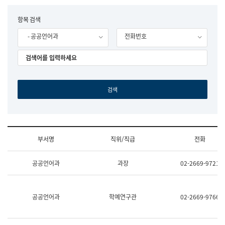
립
국
F
항목 검색
어
o
원
- 공공언어과
전화번호
r
조
m
직
도
국
어
원
원
장
기
획
연
수
부서명
직위/직급
전화
부
기
조
획
공공언어과
과장
02-2669-9721
직
운
및
영
업
과
무
공
공공언어과
학예연구관
02-2669-9766
소
공
개
언
(부
어
서
과