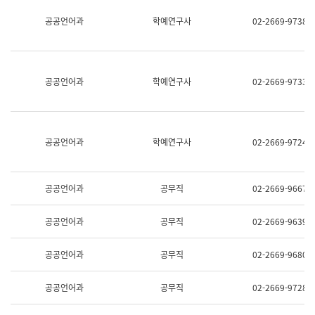
명,
교
공공언어과
학예연구사
02-2669-9738
직
육
위/
연
직
수
급,
과
전
어
공공언어과
학예연구사
02-2669-9733
화,
문
담
연
당
구
업
실
무)
어
공공언어과
학예연구사
02-2669-9724
문
연
구
과
공공언어과
공무직
02-2669-9667
어
문
연
공공언어과
공무직
02-2669-9639
구
과
(사
공공언어과
공무직
02-2669-9680
전
팀)
언
공공언어과
공무직
02-2669-9728
어
정