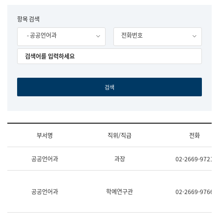
립
국
F
항목 검색
어
o
원
- 공공언어과
전화번호
r
조
m
직
도
국
어
원
원
장
기
획
연
수
부서명
직위/직급
전화
부
기
조
획
공공언어과
과장
02-2669-9721
직
운
및
영
업
과
무
공
공공언어과
학예연구관
02-2669-9766
소
공
개
언
(부
어
서
과