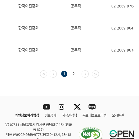
보
한국어진흥과
공무직
02-2669-9764
과
한
국
어
한국어진흥과
공무직
02-2669-9641
진
흥
과
수
한국어진흥과
공무직
02-2669-9678
어
점
자
진
흥
첫 페이지
이전 페이지
다음 페이지
마지막 페이지
1
2
과
Youtube
Instagram
Twitter
blog
개인정보 처리 방침
정보공개
저작권 정책
무료 배포 프로그램
오시는 길
바로 가기
문체부와 소속기관
우) 07511 서울특별시 강서구 금낭화로 154(방화
동 827)
대표 전화: 02-2669-9775(평일 9~12시, 13~18