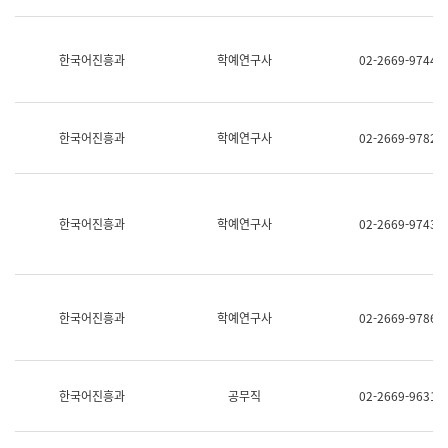
명,
교
직
육
위/
연
한국어진흥과
학예연구사
02-2669-9744
직
수
급,
과
전
어
화,
문
담
연
한국어진흥과
학예연구사
02-2669-9782
당
구
업
실
무)
어
문
연
한국어진흥과
학예연구사
02-2669-9743
구
과
어
문
연
한국어진흥과
학예연구사
02-2669-9786
구
과
(사
전
팀)
한국어진흥과
공무직
02-2669-9631
언
어
정