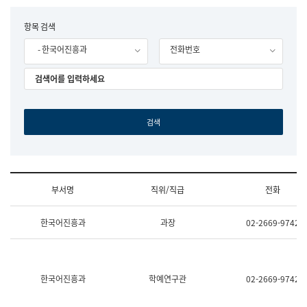
립
국
F
항목 검색
어
o
원
- 한국어진흥과
전화번호
r
조
m
직
도
국
어
원
원
장
기
획
연
수
부서명
직위/직급
전화
부
기
조
획
한국어진흥과
과장
02-2669-9742
직
운
및
영
업
과
무
공
소
공
한국어진흥과
학예연구관
02-2669-9742
개
언
(부
어
서
과