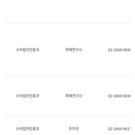
명,
교
직
육
위/
연
직
수
급,
과
전
어
화,
문
담
연
당
구
수어점자진흥과
학예연구사
02-2669-9698
업
실
무)
어
문
연
구
과
어
문
연
수어점자진흥과
학예연구사
02-2669-9696
구
과
(사
전
팀)
언
어
수어점자진흥과
주무관
02-2669-9613
정