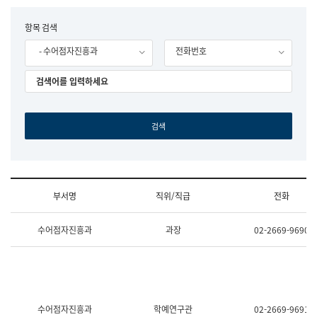
립
국
F
항목 검색
어
o
원
- 수어점자진흥과
전화번호
r
조
m
직
도
국
어
원
원
장
기
획
연
수
부서명
직위/직급
전화
부
기
조
획
수어점자진흥과
과장
02-2669-9690
직
운
및
영
업
과
무
공
소
공
개
언
(부
어
수어점자진흥과
학예연구관
02-2669-9691
서
과