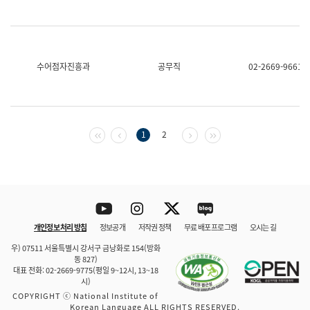
수어점자진흥과
공무직
02-2669-9661
첫 페이지
이전 페이지
다음 페이지
마지막 페이지
1
2
Youtube
Instagram
Twitter
blog
개인정보 처리 방침
정보공개
저작권 정책
무료 배포 프로그램
오시는 길
바로 가기
문체부와 소속기관
우) 07511 서울특별시 강서구 금낭화로 154(방화
동 827)
대표 전화: 02-2669-9775(평일 9~12시, 13~18
시)
COPYRIGHT ⓒ National Institute of
Korean Language ALL RIGHTS RESERVED.