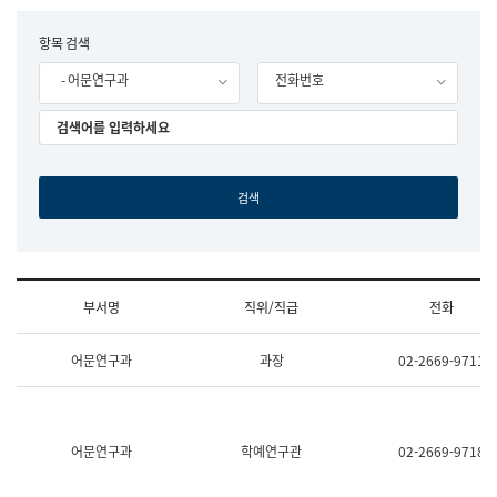
립
국
F
항목 검색
어
o
원
- 어문연구과
전화번호
r
조
m
직
도
국
어
원
원
장
기
획
연
수
부서명
직위/직급
전화
부
기
조
획
어문연구과
과장
02-2669-9711
직
운
및
영
업
과
무
공
소
공
어문연구과
학예연구관
02-2669-9718
개
언
(부
어
서
과