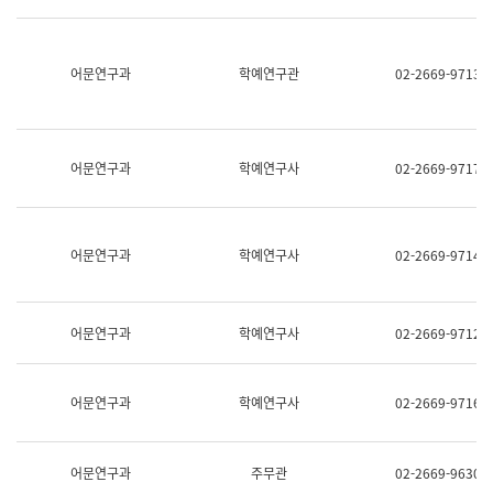
명,
교
직
육
위/
연
직
어문연구과
학예연구관
02-2669-9713
수
급,
과
전
어
화,
문
담
연
당
구
어문연구과
학예연구사
02-2669-9717
업
실
무)
어
문
연
어문연구과
학예연구사
02-2669-9714
구
과
어
문
어문연구과
학예연구사
02-2669-9712
연
구
과
(사
어문연구과
학예연구사
02-2669-9716
전
팀)
언
어
어문연구과
주무관
02-2669-9630
정