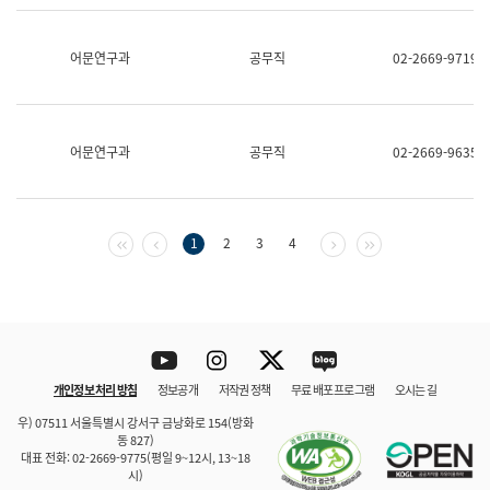
보
과
한
어문연구과
공무직
02-2669-9719
국
어
진
흥
과
어문연구과
공무직
02-2669-9635
수
어
점
자
진
첫 페이지
이전 페이지
다음 페이지
마지막 페이지
1
2
3
4
흥
과
Youtube
Instagram
Twitter
blog
개인정보 처리 방침
정보공개
저작권 정책
무료 배포 프로그램
오시는 길
바로 가기
문체부와 소속기관
우) 07511 서울특별시 강서구 금낭화로 154(방화
동 827)
대표 전화: 02-2669-9775(평일 9~12시, 13~18
시)