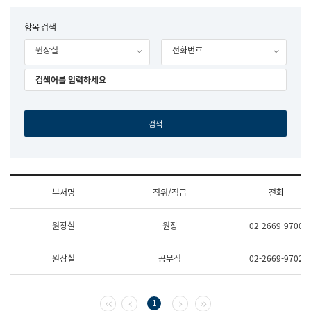
립
국
F
항목 검색
어
o
원
원장실
전화번호
r
조
m
직
도
국
어
원
원
장
기
획
연
수
부서명
직위/직급
전화
부
기
조
획
원장실
원장
02-2669-9700
직
운
및
영
업
과
원장실
공무직
02-2669-9702
무
공
소
공
개
언
(부
어
첫 페이지
이전 페이지
다음 페이지
마지막 페이지
1
서
과