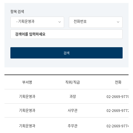
립
국
F
항목 검색
어
o
원
- 기획운영과
전화번호
r
조
m
직
도
국
어
원
원
장
기
획
연
수
부서명
직위/직급
전화
부
기
조
획
기획운영과
과장
02-2669-9770
직
운
및
영
업
과
기획운영과
사무관
02-2669-9772
무
공
소
공
개
언
기획운영과
주무관
02-2669-9774
(부
어
서
과