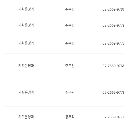
명,
교
직
기획운영과
주무관
02-2669-9780
육
위/
연
직
수
급,
과
기획운영과
주무관
02-2669-9779
전
어
화,
문
담
연
당
기획운영과
주무관
02-2669-9773
구
업
실
무)
어
문
연
기획운영과
주무관
02-2669-9768
구
과
어
문
연
구
기획운영과
주무관
02-2669-9778
과
(사
전
팀)
언
기획운영과
공무직
02-2669-9776
어
정