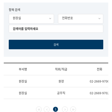
립
국
F
항목 검색
어
o
원
원장실
전화번호
r
조
m
직
도
국
어
원
원
장
기
획
연
수
부서명
직위/직급
전화
부
기
조
획
원장실
원장
02-2669-9700
직
운
및
영
업
과
원장실
공무직
02-2669-9702
무
공
소
공
개
언
(부
어
첫 페이지
이전 페이지
다음 페이지
마지막 페이지
1
서
과