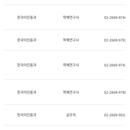
명,
교
직
육
위/
연
한국어진흥과
학예연구사
02-2669-9744
직
수
급,
과
전
어
화,
문
담
연
한국어진흥과
학예연구사
02-2669-9782
당
구
업
실
무)
어
문
연
한국어진흥과
학예연구사
02-2669-9743
구
과
어
문
연
한국어진흥과
학예연구사
02-2669-9786
구
과
(사
전
팀)
한국어진흥과
공무직
02-2669-9631
언
어
정