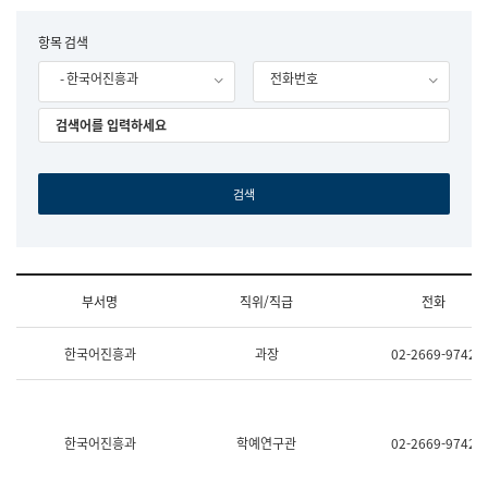
립
국
F
항목 검색
어
o
원
- 한국어진흥과
전화번호
r
조
m
직
도
국
어
원
원
장
기
획
연
수
부서명
직위/직급
전화
부
기
조
획
한국어진흥과
과장
02-2669-9742
직
운
및
영
업
과
무
공
소
공
한국어진흥과
학예연구관
02-2669-9742
개
언
(부
어
서
과