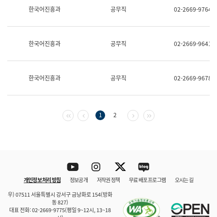
보
한국어진흥과
공무직
02-2669-9764
과
한
국
어
한국어진흥과
공무직
02-2669-9641
진
흥
과
수
한국어진흥과
공무직
02-2669-9678
어
점
자
진
흥
첫 페이지
이전 페이지
다음 페이지
마지막 페이지
1
2
과
Youtube
Instagram
Twitter
blog
개인정보 처리 방침
정보공개
저작권 정책
무료 배포 프로그램
오시는 길
바로 가기
문체부와 소속기관
우) 07511 서울특별시 강서구 금낭화로 154(방화
동 827)
대표 전화: 02-2669-9775(평일 9~12시, 13~18