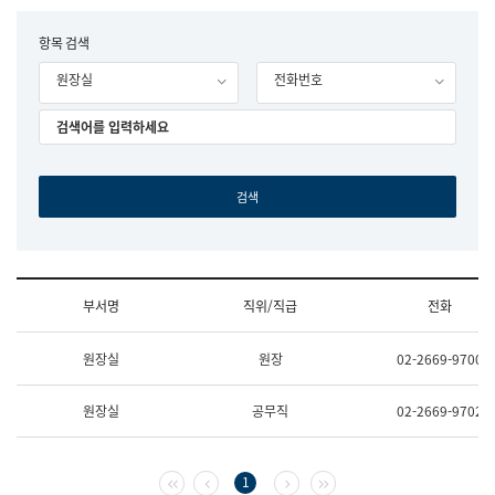
립
국
F
항목 검색
어
o
원
원장실
전화번호
r
조
m
직
도
국
어
원
원
장
기
획
연
수
부서명
직위/직급
전화
부
기
조
획
원장실
원장
02-2669-9700
직
운
및
영
업
과
원장실
공무직
02-2669-9702
무
공
소
공
개
언
(부
어
첫 페이지
이전 페이지
다음 페이지
마지막 페이지
1
서
과